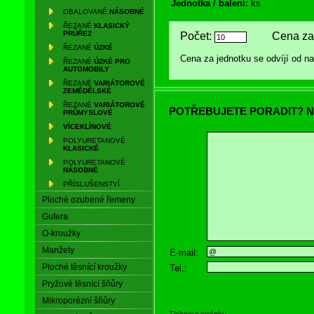
Jednotka / balení:
ks
OBALOVANÉ
NÁSOBNÉ
ŘEZANÉ
KLASICKÝ
PRŮŘEZ
Počet:
Cena za 
ŘEZANÉ
ÚZKÉ
Cena za jednotku se odvíjí od 
ŘEZANÉ
ÚZKÉ PRO
AUTOMOBILY
ŘEZANÉ
VARIÁTOROVÉ
ZEMĚDĚLSKÉ
ŘEZANÉ
VARIÁTOROVÉ
POTŘEBUJETE PORADIT? N
PRŮMYSLOVÉ
VÍCEKLÍNOVÉ
POLYURETANOVÉ
KLASICKÉ
POLYURETANOVÉ
NÁSOBNÉ
PŘÍSLUŠENSTVÍ
Ploché ozubené řemeny
Gufera
O-kroužky
Manžety
E-mail:
Ploché těsnící kroužky
Tel.:
Pryžové těsnící šňůry
Mikroporézní šňůry
Tisknout stránku