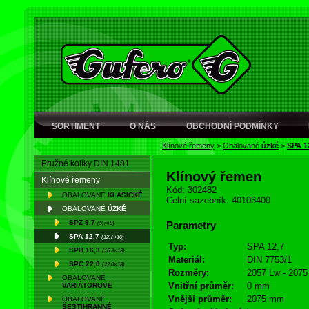
SORTIMENT
O NÁS
OBCHODNÍ PODMÍNKY
Klínové řemeny
>
Obalované
úzké
>
SPA 1
Pružné kolíky DIN 1481
Klínový řemen
Klínové řemeny
Kód: 302482
OBALOVANÉ
KLASICKÉ
Celní sazebník: 40103400
OBALOVANÉ
ÚZKÉ
SPZ 9,7
(9,7×8)
Parametry
SPA 12,7
(12,7×10)
Typ:
SPA 12,7
SPB 16,3
(16,3×13)
Materiál:
DIN 7753/1
SPC 22,0
(22,0×18)
Rozměry:
2057 Lw - 2075
OBALOVANÉ
Vnitřní průměr:
0 mm
VARIÁTOROVÉ
Vnější průměr:
2075 mm
OBALOVANÉ
ŠESTIHRANNÉ