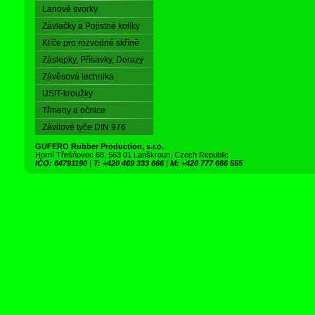
Lanové svorky
Závlačky a Pojistné kolíky
Klíče pro rozvodné skříně
Záslepky, Přísavky, Dorazy
Závěsová technika
USIT-kroužky
Třmeny a očnice
Závitové tyče DIN 976
GUFERO Rubber Production, s.r.o.
Horní Třešňovec 68, 563 01 Lanškroun, Czech Republic
IČO: 64791190
|
T: +420 469 333 666
|
M: +420 777 666 555