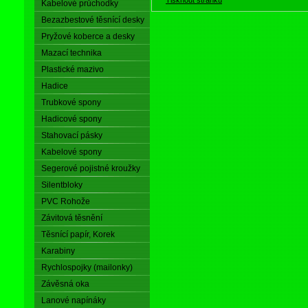
Kabelové průchodky
Bezazbestové těsnící desky
Pryžové koberce a desky
Mazací technika
Plastické mazivo
Hadice
Trubkové spony
Hadicové spony
Stahovací pásky
Kabelové spony
Segerové pojistné kroužky
Silentbloky
PVC Rohože
Závitová těsnění
Těsnící papír, Korek
Karabiny
Rychlospojky (mailonky)
Závěsná oka
Lanové napínáky