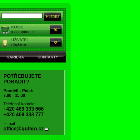
KOŠÍK
0 za 0,00000 Kč
UŽIVATEL
Přihlásit se
KARIÉRA
KONTAKTY
POTŘEBUJETE
PORADIT?
Pondělí - Pátek
7:00 - 15:30
Telefonní kontakt:
+420 469 333 666
+420 469 333 777
E-mail:
office@gufero.cz