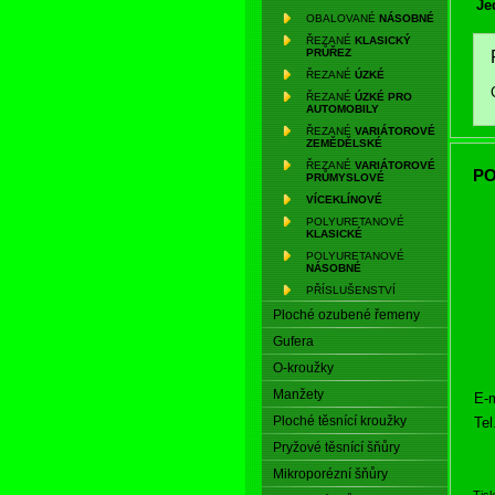
Je
OBALOVANÉ
NÁSOBNÉ
ŘEZANÉ
KLASICKÝ
PRŮŘEZ
ŘEZANÉ
ÚZKÉ
ŘEZANÉ
ÚZKÉ PRO
AUTOMOBILY
ŘEZANÉ
VARIÁTOROVÉ
ZEMĚDĚLSKÉ
ŘEZANÉ
VARIÁTOROVÉ
PO
PRŮMYSLOVÉ
VÍCEKLÍNOVÉ
POLYURETANOVÉ
KLASICKÉ
POLYURETANOVÉ
NÁSOBNÉ
PŘÍSLUŠENSTVÍ
Ploché ozubené řemeny
Gufera
O-kroužky
Manžety
E-m
Ploché těsnící kroužky
Tel
Pryžové těsnící šňůry
Mikroporézní šňůry
Tis