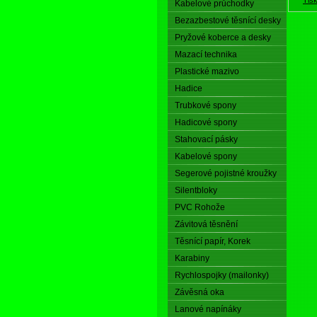
Kabelové průchodky
Bezazbestové těsnící desky
Pryžové koberce a desky
Mazací technika
Plastické mazivo
Hadice
Trubkové spony
Hadicové spony
Stahovací pásky
Kabelové spony
Segerové pojistné kroužky
Silentbloky
PVC Rohože
Závitová těsnění
Těsnící papír, Korek
Karabiny
Rychlospojky (mailonky)
Závěsná oka
Lanové napínáky