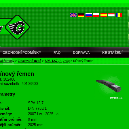
OBCHODNÍ PODMÍNKY
FAQ
DOPRAVA
KE STAŽENÍ
ové řemeny
>
Obalované
úzké
>
SPA 12,7
>
Klínový řemen
(12,7×10)
línový řemen
: 302480
ní sazebník: 40103400
rametry
p:
SPA 12,7
teriál:
DIN 7753/1
změry:
2007 Lw - 2025 La
itřní průměr:
0 mm
ější průměr:
2025 mm