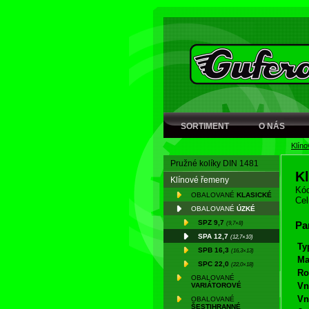
SORTIMENT
O NÁS
Klín
Pružné kolíky DIN 1481
K
Klínové řemeny
Kód
OBALOVANÉ
KLASICKÉ
Cel
OBALOVANÉ
ÚZKÉ
SPZ 9,7
(9,7×8)
Pa
SPA 12,7
(12,7×10)
Ty
SPB 16,3
(16,3×13)
Ma
SPC 22,0
(22,0×18)
Ro
OBALOVANÉ
Vn
VARIÁTOROVÉ
Vn
OBALOVANÉ
ŠESTIHRANNÉ