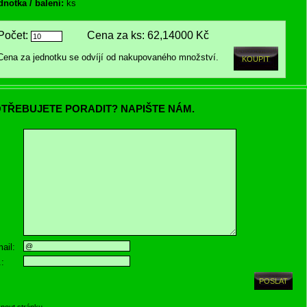
dnotka / balení:
ks
Počet:
Cena za ks:
62,14000 Kč
Cena za jednotku se odvíjí od nakupovaného množství.
TŘEBUJETE PORADIT? NAPIŠTE NÁM.
ail:
.:
knout stránku