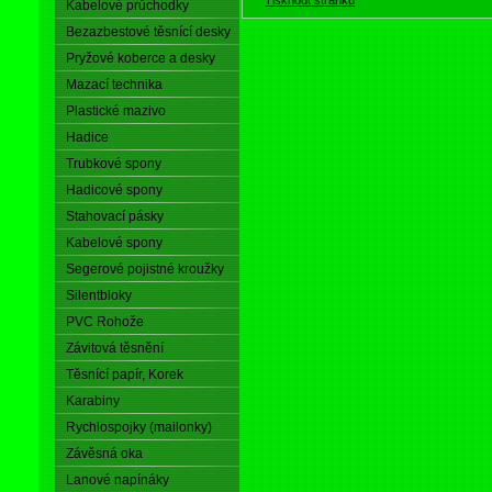
Kabelové průchodky
Bezazbestové těsnící desky
Pryžové koberce a desky
Mazací technika
Plastické mazivo
Hadice
Trubkové spony
Hadicové spony
Stahovací pásky
Kabelové spony
Segerové pojistné kroužky
Silentbloky
PVC Rohože
Závitová těsnění
Těsnící papír, Korek
Karabiny
Rychlospojky (mailonky)
Závěsná oka
Lanové napínáky