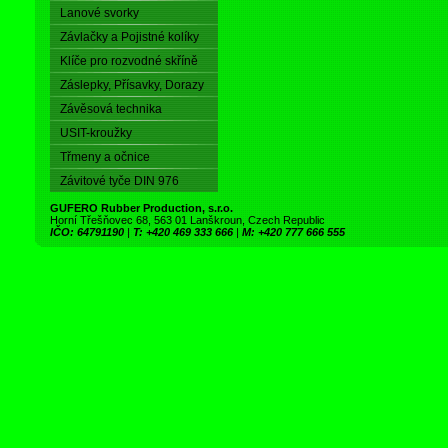
Lanové svorky
Závlačky a Pojistné kolíky
Klíče pro rozvodné skříně
Záslepky, Přísavky, Dorazy
Závěsová technika
USIT-kroužky
Třmeny a očnice
Závitové tyče DIN 976
GUFERO Rubber Production, s.r.o.
Horní Třešňovec 68, 563 01 Lanškroun, Czech Republic
IČO: 64791190
|
T: +420 469 333 666
|
M: +420 777 666 555