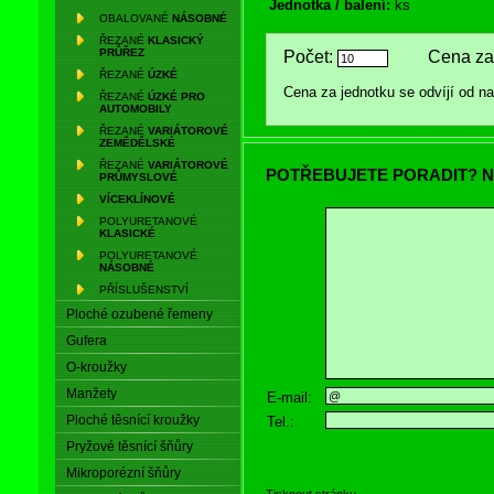
Jednotka / balení:
ks
OBALOVANÉ
NÁSOBNÉ
ŘEZANÉ
KLASICKÝ
PRŮŘEZ
Počet:
Cena za 
ŘEZANÉ
ÚZKÉ
Cena za jednotku se odvíjí od 
ŘEZANÉ
ÚZKÉ PRO
AUTOMOBILY
ŘEZANÉ
VARIÁTOROVÉ
ZEMĚDĚLSKÉ
ŘEZANÉ
VARIÁTOROVÉ
POTŘEBUJETE PORADIT? N
PRŮMYSLOVÉ
VÍCEKLÍNOVÉ
POLYURETANOVÉ
KLASICKÉ
POLYURETANOVÉ
NÁSOBNÉ
PŘÍSLUŠENSTVÍ
Ploché ozubené řemeny
Gufera
O-kroužky
Manžety
E-mail:
Ploché těsnící kroužky
Tel.:
Pryžové těsnící šňůry
Mikroporézní šňůry
Tisknout stránku