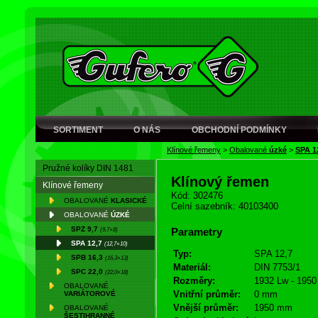
SORTIMENT
O NÁS
OBCHODNÍ PODMÍNKY
Klínové řemeny
>
Obalované
úzké
>
SPA 1
Pružné kolíky DIN 1481
Klínový řemen
Klínové řemeny
Kód: 302476
OBALOVANÉ
KLASICKÉ
Celní sazebník: 40103400
OBALOVANÉ
ÚZKÉ
SPZ 9,7
(9,7×8)
Parametry
SPA 12,7
(12,7×10)
Typ:
SPA 12,7
SPB 16,3
(16,3×13)
Materiál:
DIN 7753/1
SPC 22,0
(22,0×18)
Rozměry:
1932 Lw - 1950
OBALOVANÉ
Vnitřní průměr:
0 mm
VARIÁTOROVÉ
Vnější průměr:
1950 mm
OBALOVANÉ
ŠESTIHRANNÉ