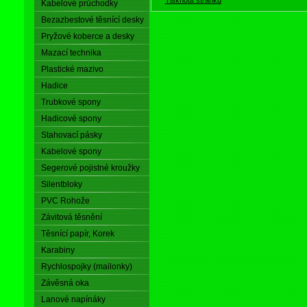
Kabelové průchodky
Bezazbestové těsnící desky
Pryžové koberce a desky
Mazací technika
Plastické mazivo
Hadice
Trubkové spony
Hadicové spony
Stahovací pásky
Kabelové spony
Segerové pojistné kroužky
Silentbloky
PVC Rohože
Závitová těsnění
Těsnící papír, Korek
Karabiny
Rychlospojky (mailonky)
Závěsná oka
Lanové napínáky