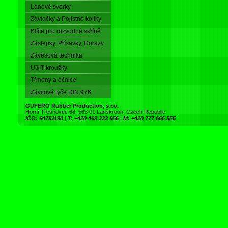
Lanové svorky
Závlačky a Pojistné kolíky
Klíče pro rozvodné skříně
Záslepky, Přísavky, Dorazy
Závěsová technika
USIT-kroužky
Třmeny a očnice
Závitové tyče DIN 976
GUFERO Rubber Production, s.r.o.
Horní Třešňovec 68, 563 01 Lanškroun, Czech Republic
IČO: 64791190
|
T: +420 469 333 666
|
M: +420 777 666 555