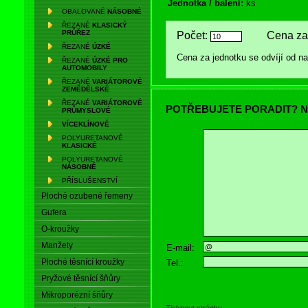
Jednotka / balení:
ks
OBALOVANÉ
NÁSOBNÉ
ŘEZANÉ
KLASICKÝ
PRŮŘEZ
Počet:
Cena za 
ŘEZANÉ
ÚZKÉ
Cena za jednotku se odvíjí od 
ŘEZANÉ
ÚZKÉ PRO
AUTOMOBILY
ŘEZANÉ
VARIÁTOROVÉ
ZEMĚDĚLSKÉ
ŘEZANÉ
VARIÁTOROVÉ
POTŘEBUJETE PORADIT? N
PRŮMYSLOVÉ
VÍCEKLÍNOVÉ
POLYURETANOVÉ
KLASICKÉ
POLYURETANOVÉ
NÁSOBNÉ
PŘÍSLUŠENSTVÍ
Ploché ozubené řemeny
Gufera
O-kroužky
Manžety
E-mail:
Ploché těsnící kroužky
Tel.:
Pryžové těsnící šňůry
Mikroporézní šňůry
Tisknout stránku