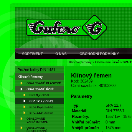
SORTIMENT
O NÁS
OBCHODNÍ PODMÍNKY
Klínové řemeny
>
Obalované
úzké
>
SPA 1
Pružné kolíky DIN 1481
Klínový řemen
Klínové řemeny
Kód: 302459
OBALOVANÉ
KLASICKÉ
Celní sazebník: 40103200
OBALOVANÉ
ÚZKÉ
SPZ 9,7
(9,7×8)
Parametry
SPA 12,7
(12,7×10)
Typ:
SPA 12,7
SPB 16,3
(16,3×13)
Materiál:
DIN 7753/1
SPC 22,0
(22,0×18)
Rozměry:
1557 Lw - 1575
OBALOVANÉ
Vnitřní průměr:
0 mm
VARIÁTOROVÉ
Vnější průměr:
1575 mm
OBALOVANÉ
ŠESTIHRANNÉ