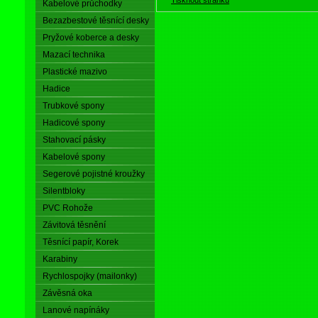
Kabelové průchodky
Bezazbestové těsnící desky
Pryžové koberce a desky
Mazací technika
Plastické mazivo
Hadice
Trubkové spony
Hadicové spony
Stahovací pásky
Kabelové spony
Segerové pojistné kroužky
Silentbloky
PVC Rohože
Závitová těsnění
Těsnící papír, Korek
Karabiny
Rychlospojky (mailonky)
Závěsná oka
Lanové napínáky