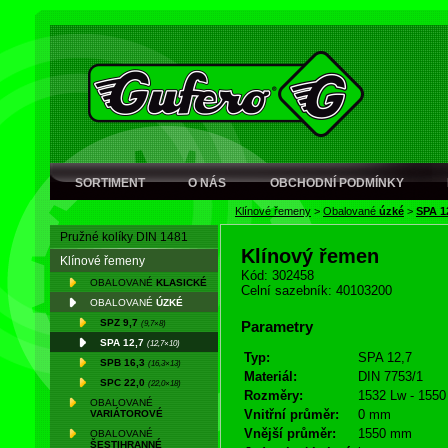
SORTIMENT
O NÁS
OBCHODNÍ PODMÍNKY
Klínové řemeny
>
Obalované
úzké
>
SPA 1
Pružné kolíky DIN 1481
Klínový řemen
Klínové řemeny
Kód: 302458
OBALOVANÉ
KLASICKÉ
Celní sazebník: 40103200
OBALOVANÉ
ÚZKÉ
SPZ 9,7
(9,7×8)
Parametry
SPA 12,7
(12,7×10)
Typ:
SPA 12,7
SPB 16,3
(16,3×13)
Materiál:
DIN 7753/1
SPC 22,0
(22,0×18)
Rozměry:
1532 Lw - 1550
OBALOVANÉ
Vnitřní průměr:
0 mm
VARIÁTOROVÉ
Vnější průměr:
1550 mm
OBALOVANÉ
ŠESTIHRANNÉ