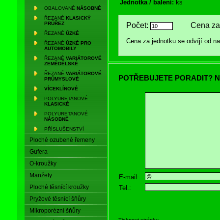
Jednotka / balení:
ks
OBALOVANÉ
NÁSOBNÉ
ŘEZANÉ
KLASICKÝ
PRŮŘEZ
Počet:
Cena za 
ŘEZANÉ
ÚZKÉ
Cena za jednotku se odvíjí od 
ŘEZANÉ
ÚZKÉ PRO
AUTOMOBILY
ŘEZANÉ
VARIÁTOROVÉ
ZEMĚDĚLSKÉ
ŘEZANÉ
VARIÁTOROVÉ
POTŘEBUJETE PORADIT? N
PRŮMYSLOVÉ
VÍCEKLÍNOVÉ
POLYURETANOVÉ
KLASICKÉ
POLYURETANOVÉ
NÁSOBNÉ
PŘÍSLUŠENSTVÍ
Ploché ozubené řemeny
Gufera
O-kroužky
Manžety
E-mail:
Ploché těsnící kroužky
Tel.:
Pryžové těsnící šňůry
Mikroporézní šňůry
Tisknout stránku