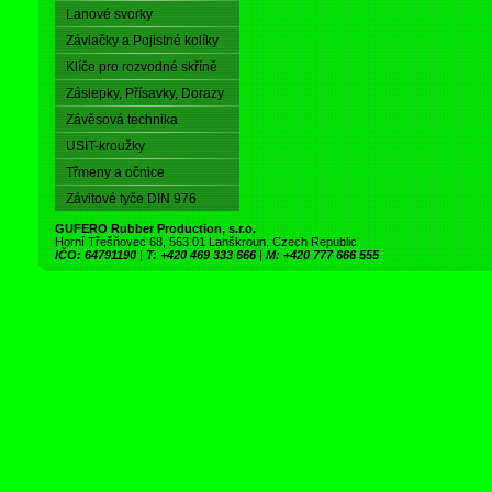
Lanové svorky
Závlačky a Pojistné kolíky
Klíče pro rozvodné skříně
Záslepky, Přísavky, Dorazy
Závěsová technika
USIT-kroužky
Třmeny a očnice
Závitové tyče DIN 976
GUFERO Rubber Production, s.r.o.
Horní Třešňovec 68, 563 01 Lanškroun, Czech Republic
IČO: 64791190
|
T: +420 469 333 666
|
M: +420 777 666 555