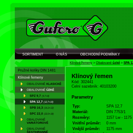
SORTIMENT
O NÁS
OBCHODNÍ PODMÍNKY
Klínové řemeny
>
Obalované
úzké
>
SPA 1
Pružné kolíky DIN 1481
Klínový řemen
Klínové řemeny
Kód: 302441
OBALOVANÉ
KLASICKÉ
Celní sazebník: 40103200
OBALOVANÉ
ÚZKÉ
SPZ 9,7
(9,7×8)
Parametry
SPA 12,7
(12,7×10)
Typ:
SPA 12,7
SPB 16,3
(16,3×13)
Materiál:
DIN 7753/1
SPC 22,0
(22,0×18)
Rozměry:
1157 Lw - 1175
OBALOVANÉ
Vnitřní průměr:
0 mm
VARIÁTOROVÉ
Vnější průměr:
1175 mm
OBALOVANÉ
ŠESTIHRANNÉ