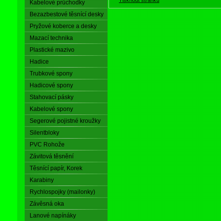
Kabelové průchodky
Bezazbestové těsnící desky
Pryžové koberce a desky
Mazací technika
Plastické mazivo
Hadice
Trubkové spony
Hadicové spony
Stahovací pásky
Kabelové spony
Segerové pojistné kroužky
Silentbloky
PVC Rohože
Závitová těsnění
Těsnící papír, Korek
Karabiny
Rychlospojky (mailonky)
Závěsná oka
Lanové napínáky