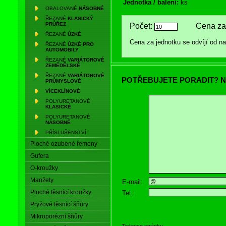
Jednotka / balení:
ks
OBALOVANÉ
NÁSOBNÉ
ŘEZANÉ
KLASICKÝ
PRŮŘEZ
Počet:
Cena za 
ŘEZANÉ
ÚZKÉ
Cena za jednotku se odvíjí od 
ŘEZANÉ
ÚZKÉ PRO
AUTOMOBILY
ŘEZANÉ
VARIÁTOROVÉ
ZEMĚDĚLSKÉ
ŘEZANÉ
VARIÁTOROVÉ
POTŘEBUJETE PORADIT? N
PRŮMYSLOVÉ
VÍCEKLÍNOVÉ
POLYURETANOVÉ
KLASICKÉ
POLYURETANOVÉ
NÁSOBNÉ
PŘÍSLUŠENSTVÍ
Ploché ozubené řemeny
Gufera
O-kroužky
Manžety
E-mail:
Ploché těsnící kroužky
Tel.:
Pryžové těsnící šňůry
Mikroporézní šňůry
Tisknout stránku