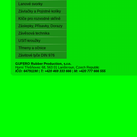
Lanové svorky
Závlačky a Pojistné kolíky
Klíče pro rozvodné skříně
Záslepky, Přísavky, Dorazy
Závěsová technika
USIT-kroužky
Třmeny a očnice
Závitové tyče DIN 976
GUFERO Rubber Production, s.r.o.
Horní Třešňovec 68, 563 01 Lanškroun, Czech Republic
IČO: 64791190
|
T: +420 469 333 666
|
M: +420 777 666 555