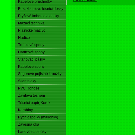
Kabelové průchodky
Bezazbestové těsnící desky
Pryžové koberce a desky
Mazací technika
Plastické mazivo
Hadice
Trubkové spony
Hadicové spony
Stahovací pásky
Kabelové spony
Segerové pojistné kroužky
Silentbloky
PVC Rohože
Závitová těsnění
Těsnící papír, Korek
Karabiny
Rychlospojky (mailonky)
Závěsná oka
Lanové napínáky