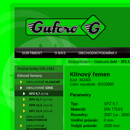
SORTIMENT
O NÁS
OBCHODNÍ PODMÍNKY
Klínové řemeny
>
Obalované
úzké
>
SPZ 9
Pružné kolíky DIN 1481
Klínový řemen
Klínové řemeny
Kód: 302401
OBALOVANÉ
KLASICKÉ
Celní sazebník: 40103900
OBALOVANÉ
ÚZKÉ
SPZ 9,7
(9,7×8)
Parametry
SPA 12,7
(12,7×10)
Typ:
SPZ 9,7
SPB 16,3
(16,3×13)
Materiál:
DIN 7753/1
SPC 22,0
(22,0×18)
Rozměry:
2587 Lw - 2600
OBALOVANÉ
Vnitřní průměr:
0 mm
VARIÁTOROVÉ
Vnější průměr:
2600 mm
OBALOVANÉ
ŠESTIHRANNÉ