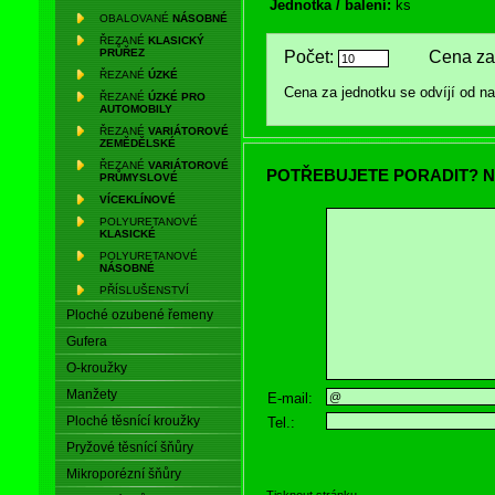
Jednotka / balení:
ks
OBALOVANÉ
NÁSOBNÉ
ŘEZANÉ
KLASICKÝ
PRŮŘEZ
Počet:
Cena za 
ŘEZANÉ
ÚZKÉ
Cena za jednotku se odvíjí od 
ŘEZANÉ
ÚZKÉ PRO
AUTOMOBILY
ŘEZANÉ
VARIÁTOROVÉ
ZEMĚDĚLSKÉ
ŘEZANÉ
VARIÁTOROVÉ
POTŘEBUJETE PORADIT? N
PRŮMYSLOVÉ
VÍCEKLÍNOVÉ
POLYURETANOVÉ
KLASICKÉ
POLYURETANOVÉ
NÁSOBNÉ
PŘÍSLUŠENSTVÍ
Ploché ozubené řemeny
Gufera
O-kroužky
Manžety
E-mail:
Ploché těsnící kroužky
Tel.:
Pryžové těsnící šňůry
Mikroporézní šňůry
Tisknout stránku