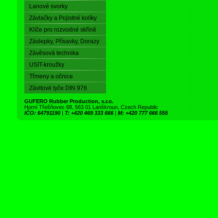
Lanové svorky
Závlačky a Pojistné kolíky
Klíče pro rozvodné skříně
Záslepky, Přísavky, Dorazy
Závěsová technika
USIT-kroužky
Třmeny a očnice
Závitové tyče DIN 976
GUFERO Rubber Production, s.r.o.
Horní Třešňovec 68, 563 01 Lanškroun, Czech Republic
IČO: 64791190
|
T: +420 469 333 666
|
M: +420 777 666 555