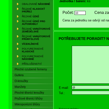
Jednotka / balení:
ks
OBALOVANÉ
NÁSOBNÉ
ŘEZANÉ
KLASICKÝ
PRŮŘEZ
Počet:
Cena za 
ŘEZANÉ
ÚZKÉ
Cena za jednotku se odvíjí od 
ŘEZANÉ
ÚZKÉ PRO
AUTOMOBILY
ŘEZANÉ
VARIÁTOROVÉ
ZEMĚDĚLSKÉ
ŘEZANÉ
VARIÁTOROVÉ
POTŘEBUJETE PORADIT? N
PRŮMYSLOVÉ
VÍCEKLÍNOVÉ
POLYURETANOVÉ
KLASICKÉ
POLYURETANOVÉ
NÁSOBNÉ
PŘÍSLUŠENSTVÍ
Ploché ozubené řemeny
Gufera
O-kroužky
Manžety
E-mail:
Ploché těsnící kroužky
Tel.:
Pryžové těsnící šňůry
Mikroporézní šňůry
Tisknout stránku