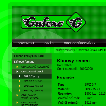
SORTIMENT
O NÁS
OBCHODNÍ PODMÍNKY
Klínové řemeny
>
Obalované
úzké
>
SPZ 9
Pružné kolíky DIN 1481
Klínový řemen
Klínové řemeny
Kód: 302378
OBALOVANÉ
KLASICKÉ
Celní sazebník: 40103200
OBALOVANÉ
ÚZKÉ
SPZ 9,7
(9,7×8)
Parametry
SPA 12,7
(12,7×10)
Typ:
SPZ 9,7
SPB 16,3
(16,3×13)
Materiál:
DIN 7753/1
SPC 22,0
(22,0×18)
Rozměry:
1800 Lw - 1813
OBALOVANÉ
Vnitřní průměr:
0 mm
VARIÁTOROVÉ
Vnější průměr:
1813 mm
OBALOVANÉ
ŠESTIHRANNÉ