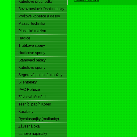
Kabelové průchodky
Bezazbestové těsnící desky
Pryžové koberce a desky
Mazací technika
Plastické mazivo
Hadice
Trubkové spony
Hadicové spony
Stahovací pásky
Kabelové spony
Segerové pojistné kroužky
Silentbloky
PVC Rohože
Závitová těsnění
Těsnící papír, Korek
Karabiny
Rychlospojky (mailonky)
Závěsná oka
Lanové napínáky