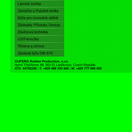
Lanové svorky
Závlačky a Pojistné kolíky
Klíče pro rozvodné skříně
Záslepky, Přísavky, Dorazy
Závěsová technika
USIT-kroužky
Třmeny a očnice
Závitové tyče DIN 976
GUFERO Rubber Production, s.r.o.
Horní Třešňovec 68, 563 01 Lanškroun, Czech Republic
IČO: 64791190
|
T: +420 469 333 666
|
M: +420 777 666 555