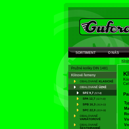
SORTIMENT
O NÁS
Klín
Pružné kolíky DIN 1481
K
Klínové řemeny
Kód
OBALOVANÉ
KLASICKÉ
Cel
OBALOVANÉ
ÚZKÉ
SPZ 9,7
(9,7×8)
Pa
SPA 12,7
(12,7×10)
Ty
SPB 16,3
(16,3×13)
Ma
SPC 22,0
(22,0×18)
Ro
OBALOVANÉ
Vn
VARIÁTOROVÉ
Vn
OBALOVANÉ
ŠESTIHRANNÉ