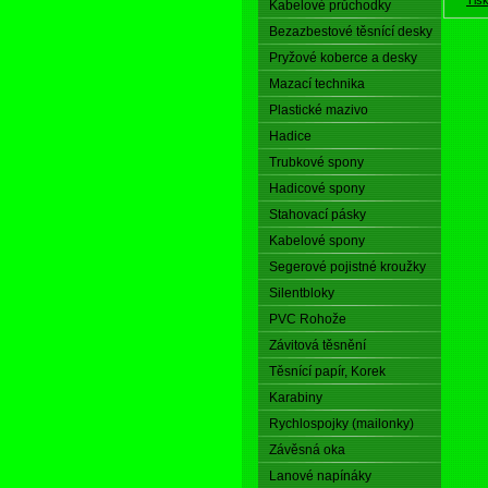
Kabelové průchodky
Bezazbestové těsnící desky
Pryžové koberce a desky
Mazací technika
Plastické mazivo
Hadice
Trubkové spony
Hadicové spony
Stahovací pásky
Kabelové spony
Segerové pojistné kroužky
Silentbloky
PVC Rohože
Závitová těsnění
Těsnící papír, Korek
Karabiny
Rychlospojky (mailonky)
Závěsná oka
Lanové napínáky