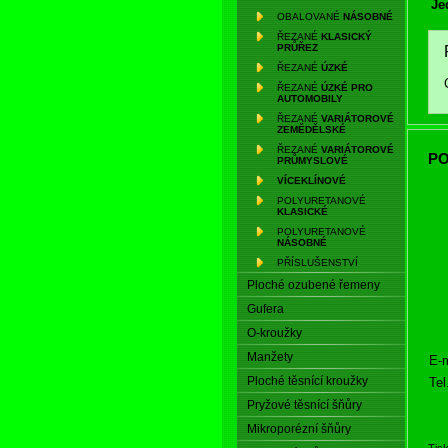
Je
OBALOVANÉ
NÁSOBNÉ
ŘEZANÉ
KLASICKÝ
PRŮŘEZ
ŘEZANÉ
ÚZKÉ
ŘEZANÉ
ÚZKÉ PRO
AUTOMOBILY
ŘEZANÉ
VARIÁTOROVÉ
ZEMĚDĚLSKÉ
ŘEZANÉ
VARIÁTOROVÉ
PO
PRŮMYSLOVÉ
VÍCEKLÍNOVÉ
POLYURETANOVÉ
KLASICKÉ
POLYURETANOVÉ
NÁSOBNÉ
PŘÍSLUŠENSTVÍ
Ploché ozubené řemeny
Gufera
O-kroužky
Manžety
E-m
Ploché těsnící kroužky
Tel
Pryžové těsnící šňůry
Mikroporézní šňůry
Tis