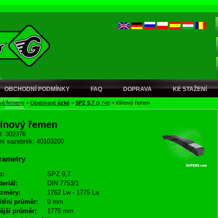
OBCHODNÍ PODMÍNKY
FAQ
DOPRAVA
KE STAŽENÍ
ové řemeny
>
Obalované
úzké
>
SPZ 9,7
>
Klínový řemen
(9,7×8)
línový řemen
: 302376
ní sazebník: 40103200
rametry
p:
SPZ 9,7
teriál:
DIN 7753/1
změry:
1762 Lw - 1775 La
itřní průměr:
0 mm
ější průměr:
1775 mm