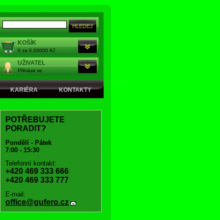
KOŠÍK
0 za 0,00000 Kč
UŽIVATEL
Přihlásit se
KARIÉRA
KONTAKTY
POTŘEBUJETE
PORADIT?
Pondělí - Pátek
7:00 - 15:30
Telefonní kontakt:
+420 469 333 666
+420 469 333 777
E-mail:
office@gufero.cz