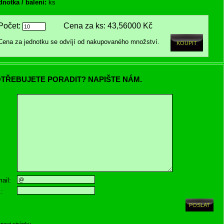
dnotka / balení:
ks
Počet:
Cena za ks:
43,56000 Kč
Cena za jednotku se odvíjí od nakupovaného množství.
TŘEBUJETE PORADIT? NAPIŠTE NÁM.
ail:
.:
knout stránku