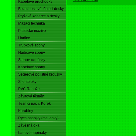
Kabelové průchodky
Bezazbestové těsnící desky
Pryžové koberce a desky
Mazací technika
Plastické mazivo
Hadice
Trubkové spony
Hadicové spony
Stahovací pásky
Kabelové spony
Segerové pojistné kroužky
Silentbloky
PVC Rohože
Závitová těsnění
Těsnící papír, Korek
Karabiny
Rychlospojky (mailonky)
Závěsná oka
Lanové napínáky