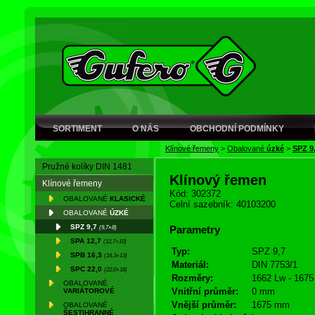
SORTIMENT
O NÁS
OBCHODNÍ PODMÍNKY
Klínové řemeny
>
Obalované
úzké
>
SPZ 9
Pružné kolíky DIN 1481
Klínový řemen
Klínové řemeny
Kód: 302372
OBALOVANÉ
KLASICKÉ
Celní sazebník: 40103200
OBALOVANÉ
ÚZKÉ
SPZ 9,7
(9,7×8)
Parametry
SPA 12,7
(12,7×10)
Typ:
SPZ 9,7
SPB 16,3
(16,3×13)
Materiál:
DIN 7753/1
SPC 22,0
(22,0×18)
Rozměry:
1662 Lw - 1675
OBALOVANÉ
Vnitřní průměr:
0 mm
VARIÁTOROVÉ
Vnější průměr:
1675 mm
OBALOVANÉ
ŠESTIHRANNÉ