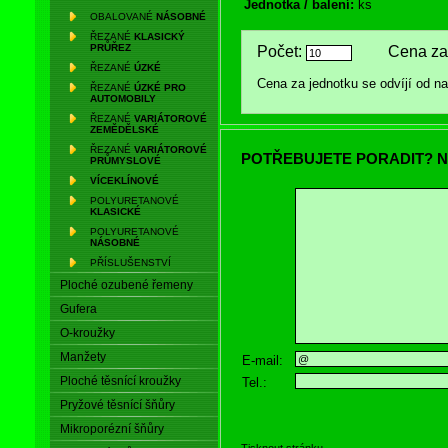
Jednotka / balení:
ks
OBALOVANÉ
NÁSOBNÉ
ŘEZANÉ
KLASICKÝ
PRŮŘEZ
Počet:
Cena za 
ŘEZANÉ
ÚZKÉ
Cena za jednotku se odvíjí od 
ŘEZANÉ
ÚZKÉ PRO
AUTOMOBILY
ŘEZANÉ
VARIÁTOROVÉ
ZEMĚDĚLSKÉ
ŘEZANÉ
VARIÁTOROVÉ
POTŘEBUJETE PORADIT? N
PRŮMYSLOVÉ
VÍCEKLÍNOVÉ
POLYURETANOVÉ
KLASICKÉ
POLYURETANOVÉ
NÁSOBNÉ
PŘÍSLUŠENSTVÍ
Ploché ozubené řemeny
Gufera
O-kroužky
Manžety
E-mail:
Ploché těsnící kroužky
Tel.:
Pryžové těsnící šňůry
Mikroporézní šňůry
Tisknout stránku