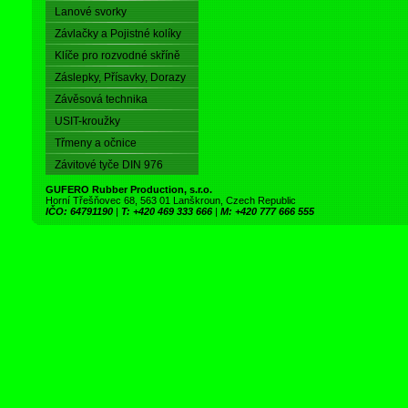
Lanové svorky
Závlačky a Pojistné kolíky
Klíče pro rozvodné skříně
Záslepky, Přísavky, Dorazy
Závěsová technika
USIT-kroužky
Třmeny a očnice
Závitové tyče DIN 976
GUFERO Rubber Production, s.r.o.
Horní Třešňovec 68, 563 01 Lanškroun, Czech Republic
IČO: 64791190
|
T: +420 469 333 666
|
M: +420 777 666 555