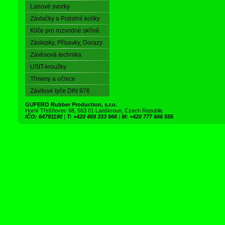
Lanové svorky
Závlačky a Pojistné kolíky
Klíče pro rozvodné skříně
Záslepky, Přísavky, Dorazy
Závěsová technika
USIT-kroužky
Třmeny a očnice
Závitové tyče DIN 976
GUFERO Rubber Production, s.r.o.
Horní Třešňovec 68, 563 01 Lanškroun, Czech Republic
IČO: 64791190
|
T: +420 469 333 666
|
M: +420 777 666 555