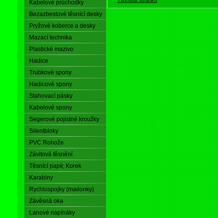
Kabelové průchodky
Bezazbestové těsnící desky
Pryžové koberce a desky
Mazací technika
Plastické mazivo
Hadice
Trubkové spony
Hadicové spony
Stahovací pásky
Kabelové spony
Segerové pojistné kroužky
Silentbloky
PVC Rohože
Závitová těsnění
Těsnící papír, Korek
Karabiny
Rychlospojky (mailonky)
Závěsná oka
Lanové napínáky