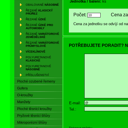
Jednotka / balení:
ks
OBALOVANÉ
NÁSOBNÉ
ŘEZANÉ
KLASICKÝ
PRŮŘEZ
Počet:
Cena za 
ŘEZANÉ
ÚZKÉ
Cena za jednotku se odvíjí od 
ŘEZANÉ
ÚZKÉ PRO
AUTOMOBILY
ŘEZANÉ
VARIÁTOROVÉ
ZEMĚDĚLSKÉ
ŘEZANÉ
VARIÁTOROVÉ
POTŘEBUJETE PORADIT? N
PRŮMYSLOVÉ
VÍCEKLÍNOVÉ
POLYURETANOVÉ
KLASICKÉ
POLYURETANOVÉ
NÁSOBNÉ
PŘÍSLUŠENSTVÍ
Ploché ozubené řemeny
Gufera
O-kroužky
Manžety
E-mail:
Ploché těsnící kroužky
Tel.:
Pryžové těsnící šňůry
Mikroporézní šňůry
Tisknout stránku