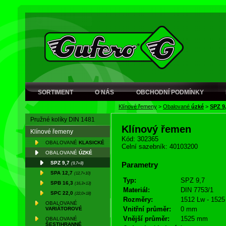
SORTIMENT
O NÁS
OBCHODNÍ PODMÍNKY
Klínové řemeny
>
Obalované
úzké
>
SPZ 9
Pružné kolíky DIN 1481
Klínový řemen
Klínové řemeny
Kód: 302365
OBALOVANÉ
KLASICKÉ
Celní sazebník: 40103200
OBALOVANÉ
ÚZKÉ
SPZ 9,7
(9,7×8)
Parametry
SPA 12,7
(12,7×10)
Typ:
SPZ 9,7
SPB 16,3
(16,3×13)
Materiál:
DIN 7753/1
SPC 22,0
(22,0×18)
Rozměry:
1512 Lw - 1525
OBALOVANÉ
Vnitřní průměr:
0 mm
VARIÁTOROVÉ
Vnější průměr:
1525 mm
OBALOVANÉ
ŠESTIHRANNÉ