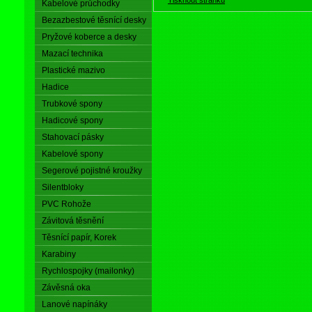
Kabelové průchodky
Bezazbestové těsnící desky
Pryžové koberce a desky
Mazací technika
Plastické mazivo
Hadice
Trubkové spony
Hadicové spony
Stahovací pásky
Kabelové spony
Segerové pojistné kroužky
Silentbloky
PVC Rohože
Závitová těsnění
Těsnící papír, Korek
Karabiny
Rychlospojky (mailonky)
Závěsná oka
Lanové napínáky