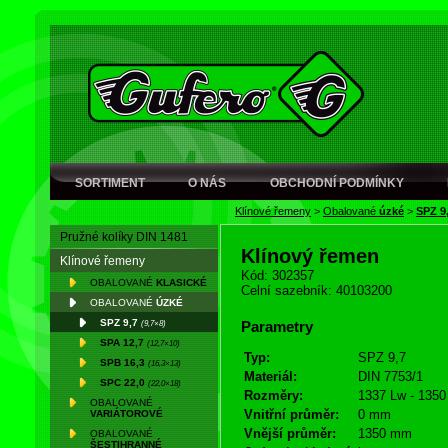
SORTIMENT
O NÁS
OBCHODNÍ PODMÍNKY
Klínové řemeny
>
Obalované
úzké
>
SPZ 9
Pružné kolíky DIN 1481
Klínový řemen
Klínové řemeny
Kód: 302357
OBALOVANÉ
KLASICKÉ
Celní sazebník: 40103200
OBALOVANÉ
ÚZKÉ
SPZ 9,7
(9,7×8)
Parametry
SPA 12,7
(12,7×10)
Typ:
SPZ 9,7
SPB 16,3
(16,3×13)
Materiál:
DIN 7753/1
SPC 22,0
(22,0×18)
Rozměry:
1337 Lw - 1350
OBALOVANÉ
Vnitřní průměr:
0 mm
VARIÁTOROVÉ
Vnější průměr:
1350 mm
OBALOVANÉ
ŠESTIHRANNÉ