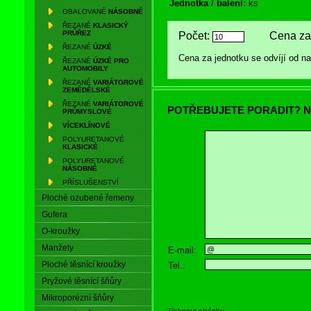
Jednotka / balení:
ks
OBALOVANÉ
NÁSOBNÉ
ŘEZANÉ
KLASICKÝ
PRŮŘEZ
Počet:
Cena za 
ŘEZANÉ
ÚZKÉ
Cena za jednotku se odvíjí od 
ŘEZANÉ
ÚZKÉ PRO
AUTOMOBILY
ŘEZANÉ
VARIÁTOROVÉ
ZEMĚDĚLSKÉ
ŘEZANÉ
VARIÁTOROVÉ
POTŘEBUJETE PORADIT? N
PRŮMYSLOVÉ
VÍCEKLÍNOVÉ
POLYURETANOVÉ
KLASICKÉ
POLYURETANOVÉ
NÁSOBNÉ
PŘÍSLUŠENSTVÍ
Ploché ozubené řemeny
Gufera
O-kroužky
Manžety
E-mail:
Ploché těsnící kroužky
Tel.:
Pryžové těsnící šňůry
Mikroporézní šňůry
Tisknout stránku