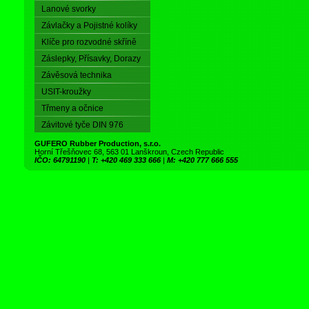
Lanové svorky
Závlačky a Pojistné kolíky
Klíče pro rozvodné skříně
Záslepky, Přísavky, Dorazy
Závěsová technika
USIT-kroužky
Třmeny a očnice
Závitové tyče DIN 976
GUFERO Rubber Production, s.r.o.
Horní Třešňovec 68, 563 01 Lanškroun, Czech Republic
IČO: 64791190
|
T: +420 469 333 666
|
M: +420 777 666 555