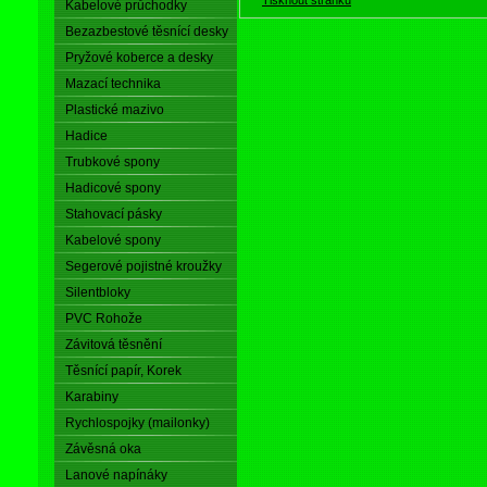
Kabelové průchodky
Bezazbestové těsnící desky
Pryžové koberce a desky
Mazací technika
Plastické mazivo
Hadice
Trubkové spony
Hadicové spony
Stahovací pásky
Kabelové spony
Segerové pojistné kroužky
Silentbloky
PVC Rohože
Závitová těsnění
Těsnící papír, Korek
Karabiny
Rychlospojky (mailonky)
Závěsná oka
Lanové napínáky