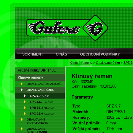
SORTIMENT
O NÁS
OBCHODNÍ PODMÍNKY
Klínové řemeny
>
Obalované
úzké
>
SPZ 9
Pružné kolíky DIN 1481
Klínový řemen
Klínové řemeny
Kód: 302349
OBALOVANÉ
KLASICKÉ
Celní sazebník: 40103200
OBALOVANÉ
ÚZKÉ
SPZ 9,7
(9,7×8)
Parametry
SPA 12,7
(12,7×10)
Typ:
SPZ 9,7
SPB 16,3
(16,3×13)
Materiál:
DIN 7753/1
SPC 22,0
(22,0×18)
Rozměry:
1162 Lw - 1175
OBALOVANÉ
Vnitřní průměr:
0 mm
VARIÁTOROVÉ
Vnější průměr:
1175 mm
OBALOVANÉ
ŠESTIHRANNÉ