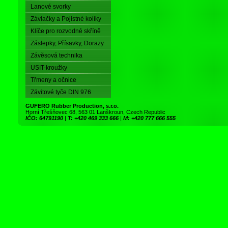
Lanové svorky
Závlačky a Pojistné kolíky
Klíče pro rozvodné skříně
Záslepky, Přísavky, Dorazy
Závěsová technika
USIT-kroužky
Třmeny a očnice
Závitové tyče DIN 976
GUFERO Rubber Production, s.r.o.
Horní Třešňovec 68, 563 01 Lanškroun, Czech Republic
IČO: 64791190
|
T: +420 469 333 666
|
M: +420 777 666 555