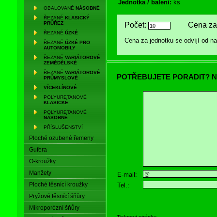
Jednotka / balení:
ks
OBALOVANÉ
NÁSOBNÉ
ŘEZANÉ
KLASICKÝ
PRŮŘEZ
Počet:
Cena za 
ŘEZANÉ
ÚZKÉ
Cena za jednotku se odvíjí od 
ŘEZANÉ
ÚZKÉ PRO
AUTOMOBILY
ŘEZANÉ
VARIÁTOROVÉ
ZEMĚDĚLSKÉ
ŘEZANÉ
VARIÁTOROVÉ
POTŘEBUJETE PORADIT? N
PRŮMYSLOVÉ
VÍCEKLÍNOVÉ
POLYURETANOVÉ
KLASICKÉ
POLYURETANOVÉ
NÁSOBNÉ
PŘÍSLUŠENSTVÍ
Ploché ozubené řemeny
Gufera
O-kroužky
Manžety
E-mail:
Ploché těsnící kroužky
Tel.:
Pryžové těsnící šňůry
Mikroporézní šňůry
Tisknout stránku