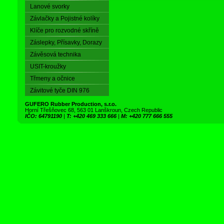
Lanové svorky
Závlačky a Pojistné kolíky
Klíče pro rozvodné skříně
Záslepky, Přísavky, Dorazy
Závěsová technika
USIT-kroužky
Třmeny a očnice
Závitové tyče DIN 976
GUFERO Rubber Production, s.r.o.
Horní Třešňovec 68, 563 01 Lanškroun, Czech Republic
IČO: 64791190
|
T: +420 469 333 666
|
M: +420 777 666 555