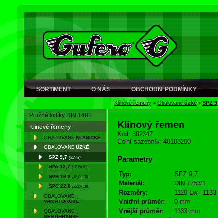
SORTIMENT
O NÁS
OBCHODNÍ PODMÍNKY
Klínové řemeny
>
Obalované
úzké
>
SPZ 9
Pružné kolíky DIN 1481
Klínový řemen
Klínové řemeny
Kód: 302347
OBALOVANÉ
KLASICKÉ
Celní sazebník: 40103200
OBALOVANÉ
ÚZKÉ
SPZ 9,7
(9,7×8)
Parametry
SPA 12,7
(12,7×10)
Typ:
SPZ 9,7
SPB 16,3
(16,3×13)
Materiál:
DIN 7753/1
SPC 22,0
(22,0×18)
Rozměry:
1120 Lw - 1133
OBALOVANÉ
Vnitřní průměr:
0 mm
VARIÁTOROVÉ
Vnější průměr:
1133 mm
OBALOVANÉ
ŠESTIHRANNÉ