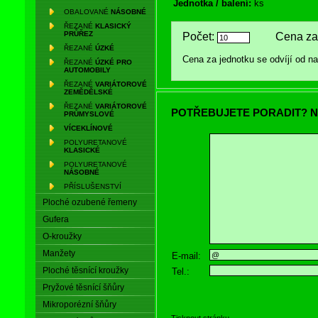
Jednotka / balení:
ks
OBALOVANÉ
NÁSOBNÉ
ŘEZANÉ
KLASICKÝ
PRŮŘEZ
Počet:
Cena za 
ŘEZANÉ
ÚZKÉ
Cena za jednotku se odvíjí od 
ŘEZANÉ
ÚZKÉ PRO
AUTOMOBILY
ŘEZANÉ
VARIÁTOROVÉ
ZEMĚDĚLSKÉ
ŘEZANÉ
VARIÁTOROVÉ
POTŘEBUJETE PORADIT? N
PRŮMYSLOVÉ
VÍCEKLÍNOVÉ
POLYURETANOVÉ
KLASICKÉ
POLYURETANOVÉ
NÁSOBNÉ
PŘÍSLUŠENSTVÍ
Ploché ozubené řemeny
Gufera
O-kroužky
Manžety
E-mail:
Ploché těsnící kroužky
Tel.:
Pryžové těsnící šňůry
Mikroporézní šňůry
Tisknout stránku