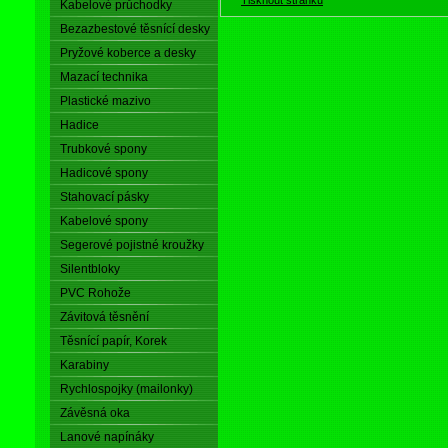
Kabelové průchodky
Bezazbestové těsnící desky
Pryžové koberce a desky
Mazací technika
Plastické mazivo
Hadice
Trubkové spony
Hadicové spony
Stahovací pásky
Kabelové spony
Segerové pojistné kroužky
Silentbloky
PVC Rohože
Závitová těsnění
Těsnící papír, Korek
Karabiny
Rychlospojky (mailonky)
Závěsná oka
Lanové napínáky