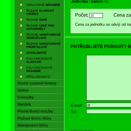
Jednotka / balení:
ks
OBALOVANÉ
NÁSOBNÉ
ŘEZANÉ
KLASICKÝ
PRŮŘEZ
Počet:
Cena za 
ŘEZANÉ
ÚZKÉ
Cena za jednotku se odvíjí od 
ŘEZANÉ
ÚZKÉ PRO
AUTOMOBILY
ŘEZANÉ
VARIÁTOROVÉ
ZEMĚDĚLSKÉ
ŘEZANÉ
VARIÁTOROVÉ
POTŘEBUJETE PORADIT? N
PRŮMYSLOVÉ
VÍCEKLÍNOVÉ
POLYURETANOVÉ
KLASICKÉ
POLYURETANOVÉ
NÁSOBNÉ
PŘÍSLUŠENSTVÍ
Ploché ozubené řemeny
Gufera
O-kroužky
Manžety
E-mail:
Ploché těsnící kroužky
Tel.:
Pryžové těsnící šňůry
Mikroporézní šňůry
Tisknout stránku