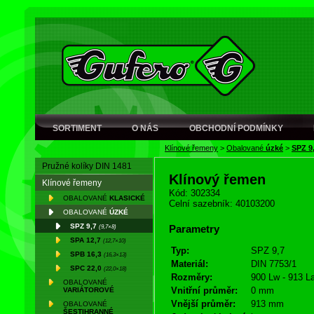
SORTIMENT
O NÁS
OBCHODNÍ PODMÍNKY
Klínové řemeny
>
Obalované
úzké
>
SPZ 9
Pružné kolíky DIN 1481
Klínový řemen
Klínové řemeny
Kód: 302334
OBALOVANÉ
KLASICKÉ
Celní sazebník: 40103200
OBALOVANÉ
ÚZKÉ
SPZ 9,7
(9,7×8)
Parametry
SPA 12,7
(12,7×10)
Typ:
SPZ 9,7
SPB 16,3
(16,3×13)
Materiál:
DIN 7753/1
SPC 22,0
(22,0×18)
Rozměry:
900 Lw - 913 L
OBALOVANÉ
Vnitřní průměr:
0 mm
VARIÁTOROVÉ
Vnější průměr:
913 mm
OBALOVANÉ
ŠESTIHRANNÉ