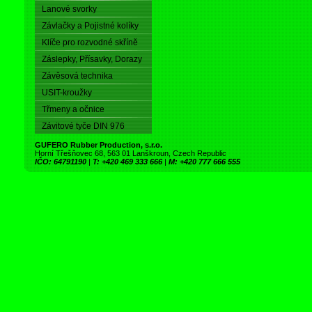
Lanové svorky
Závlačky a Pojistné kolíky
Klíče pro rozvodné skříně
Záslepky, Přísavky, Dorazy
Závěsová technika
USIT-kroužky
Třmeny a očnice
Závitové tyče DIN 976
GUFERO Rubber Production, s.r.o.
Horní Třešňovec 68, 563 01 Lanškroun, Czech Republic
IČO: 64791190
|
T: +420 469 333 666
|
M: +420 777 666 555