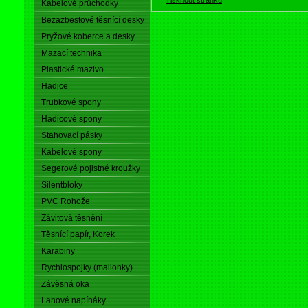
Kabelové průchodky
Bezazbestové těsnící desky
Pryžové koberce a desky
Mazací technika
Plastické mazivo
Hadice
Trubkové spony
Hadicové spony
Stahovací pásky
Kabelové spony
Segerové pojistné kroužky
Silentbloky
PVC Rohože
Závitová těsnění
Těsnící papír, Korek
Karabiny
Rychlospojky (mailonky)
Závěsná oka
Lanové napínáky