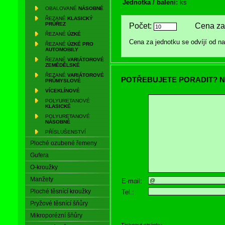
Jednotka / balení:
ks
OBALOVANÉ
NÁSOBNÉ
ŘEZANÉ
KLASICKÝ
PRŮŘEZ
Počet:
Cena za 
ŘEZANÉ
ÚZKÉ
Cena za jednotku se odvíjí od 
ŘEZANÉ
ÚZKÉ PRO
AUTOMOBILY
ŘEZANÉ
VARIÁTOROVÉ
ZEMĚDĚLSKÉ
ŘEZANÉ
VARIÁTOROVÉ
POTŘEBUJETE PORADIT? N
PRŮMYSLOVÉ
VÍCEKLÍNOVÉ
POLYURETANOVÉ
KLASICKÉ
POLYURETANOVÉ
NÁSOBNÉ
PŘÍSLUŠENSTVÍ
Ploché ozubené řemeny
Gufera
O-kroužky
Manžety
E-mail:
Ploché těsnící kroužky
Tel.:
Pryžové těsnící šňůry
Mikroporézní šňůry
Tisknout stránku