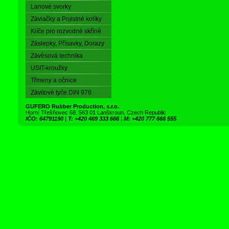
Lanové svorky
Závlačky a Pojistné kolíky
Klíče pro rozvodné skříně
Záslepky, Přísavky, Dorazy
Závěsová technika
USIT-kroužky
Třmeny a očnice
Závitové tyče DIN 976
GUFERO Rubber Production, s.r.o.
Horní Třešňovec 68, 563 01 Lanškroun, Czech Republic
IČO: 64791190
|
T: +420 469 333 666
|
M: +420 777 666 555