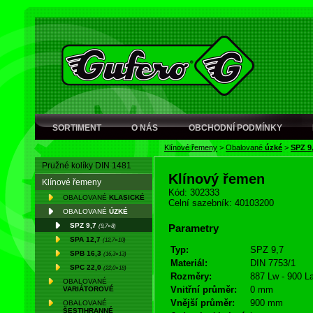
SORTIMENT
O NÁS
OBCHODNÍ PODMÍNKY
Klínové řemeny
>
Obalované
úzké
>
SPZ 9
Pružné kolíky DIN 1481
Klínový řemen
Klínové řemeny
Kód: 302333
OBALOVANÉ
KLASICKÉ
Celní sazebník: 40103200
OBALOVANÉ
ÚZKÉ
SPZ 9,7
(9,7×8)
Parametry
SPA 12,7
(12,7×10)
Typ:
SPZ 9,7
SPB 16,3
(16,3×13)
Materiál:
DIN 7753/1
SPC 22,0
(22,0×18)
Rozměry:
887 Lw - 900 L
OBALOVANÉ
Vnitřní průměr:
0 mm
VARIÁTOROVÉ
Vnější průměr:
900 mm
OBALOVANÉ
ŠESTIHRANNÉ