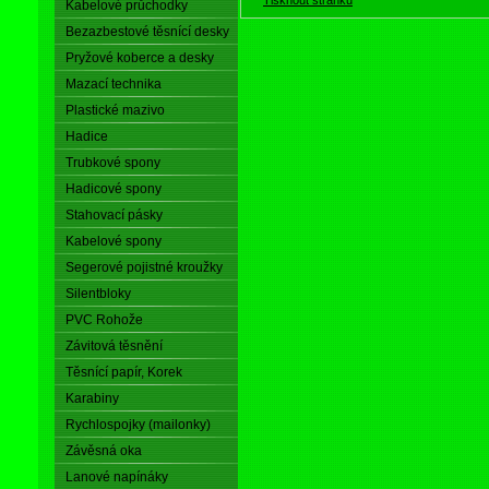
Kabelové průchodky
Bezazbestové těsnící desky
Pryžové koberce a desky
Mazací technika
Plastické mazivo
Hadice
Trubkové spony
Hadicové spony
Stahovací pásky
Kabelové spony
Segerové pojistné kroužky
Silentbloky
PVC Rohože
Závitová těsnění
Těsnící papír, Korek
Karabiny
Rychlospojky (mailonky)
Závěsná oka
Lanové napínáky