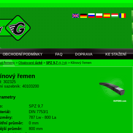
OBCHODNÍ PODMÍNKY
FAQ
DOPRAVA
KE STAŽENÍ
ové řemeny
>
Obalované
úzké
>
SPZ 9,7
>
Klínový řemen
(9,7×8)
línový řemen
: 302325
ní sazebník: 40103200
rametry
p:
SPZ 9,7
teriál:
DIN 7753/1
změry:
787 Lw - 800 La
itřní průměr:
0 mm
ější průměr:
800 mm