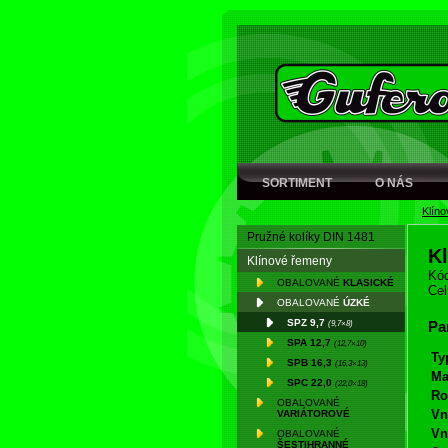
SORTIMENT
O NÁS
Klín
Pružné kolíky DIN 1481
K
Klínové řemeny
Kód
OBALOVANÉ
KLASICKÉ
Cel
OBALOVANÉ
ÚZKÉ
SPZ 9,7
(9,7×8)
Pa
SPA 12,7
(12,7×10)
Ty
SPB 16,3
(16,3×13)
Ma
SPC 22,0
(22,0×18)
Ro
OBALOVANÉ
Vn
VARIÁTOROVÉ
Vn
OBALOVANÉ
ŠESTIHRANNÉ