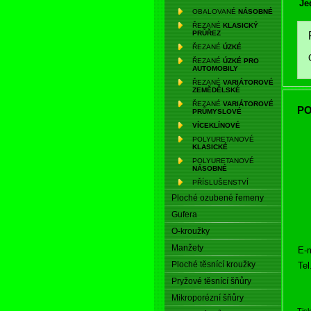
Je
OBALOVANÉ
NÁSOBNÉ
ŘEZANÉ
KLASICKÝ
PRŮŘEZ
ŘEZANÉ
ÚZKÉ
ŘEZANÉ
ÚZKÉ PRO
AUTOMOBILY
ŘEZANÉ
VARIÁTOROVÉ
ZEMĚDĚLSKÉ
ŘEZANÉ
VARIÁTOROVÉ
PO
PRŮMYSLOVÉ
VÍCEKLÍNOVÉ
POLYURETANOVÉ
KLASICKÉ
POLYURETANOVÉ
NÁSOBNÉ
PŘÍSLUŠENSTVÍ
Ploché ozubené řemeny
Gufera
O-kroužky
Manžety
E-m
Ploché těsnící kroužky
Tel
Pryžové těsnící šňůry
Mikroporézní šňůry
Tis