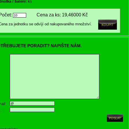
dnotka / balení:
ks
Počet:
Cena za ks:
19,46000 Kč
Cena za jednotku se odvíjí od nakupovaného množství.
TŘEBUJETE PORADIT? NAPIŠTE NÁM.
ail:
.:
knout stránku