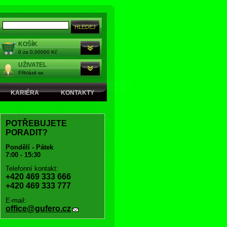
KOŠÍK
0 za 0,00000 Kč
UŽIVATEL
Přihlásit se
KARIÉRA
KONTAKTY
POTŘEBUJETE
PORADIT?
Pondělí - Pátek
7:00 - 15:30
Telefonní kontakt:
+420 469 333 666
+420 469 333 777
E-mail:
office@gufero.cz