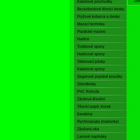
Kabelové průchodky
Bezazbestové těsnící desky
Pryžové koberce a desky
Mazací technika
Plastické mazivo
Hadice
Trubkové spony
Hadicové spony
Stahovací pásky
Kabelové spony
Segerové pojistné kroužky
Silentbloky
PVC Rohože
Závitová těsnění
Těsnící papír, Korek
Karabiny
Rychlospojky (mailonky)
Závěsná oka
Lanové napínáky