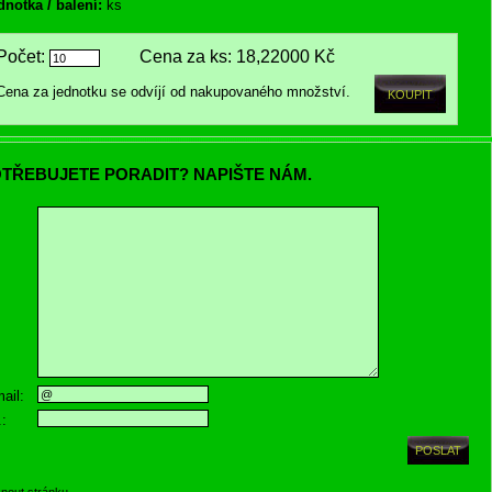
dnotka / balení:
ks
Počet:
Cena za ks:
18,22000 Kč
Cena za jednotku se odvíjí od nakupovaného množství.
TŘEBUJETE PORADIT? NAPIŠTE NÁM.
ail:
.:
knout stránku