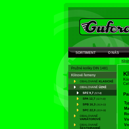
SORTIMENT
O NÁS
Klín
Pružné kolíky DIN 1481
K
Klínové řemeny
Kód
OBALOVANÉ
KLASICKÉ
Cel
OBALOVANÉ
ÚZKÉ
SPZ 9,7
(9,7×8)
Pa
SPA 12,7
(12,7×10)
Ty
SPB 16,3
(16,3×13)
Ma
SPC 22,0
(22,0×18)
Ro
OBALOVANÉ
Vn
VARIÁTOROVÉ
Vn
OBALOVANÉ
ŠESTIHRANNÉ