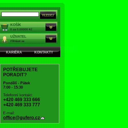
KOŠÍK
0 za 0,00000 Kč
UŽIVATEL
Přihlásit se
KARIÉRA
KONTAKTY
POTŘEBUJETE
PORADIT?
Pondělí - Pátek
7:00 - 15:30
Telefonní kontakt:
+420 469 333 666
+420 469 333 777
E-mail:
office@gufero.cz