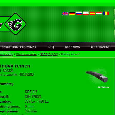
OBCHODNÍ PODMÍNKY
FAQ
DOPRAVA
KE STAŽENÍ
ové řemeny
>
Obalované
úzké
>
SPZ 9,7
>
Klínový řemen
(9,7×8)
línový řemen
: 302321
ní sazebník: 40103200
rametry
p:
SPZ 9,7
teriál:
DIN 7753/1
změry:
737 Lw - 750 La
itřní průměr:
0 mm
ější průměr:
750 mm