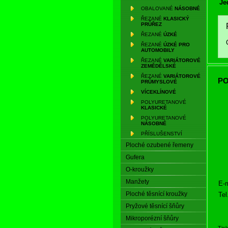
Je
OBALOVANÉ
NÁSOBNÉ
ŘEZANÉ
KLASICKÝ
PRŮŘEZ
ŘEZANÉ
ÚZKÉ
ŘEZANÉ
ÚZKÉ PRO
AUTOMOBILY
ŘEZANÉ
VARIÁTOROVÉ
ZEMĚDĚLSKÉ
ŘEZANÉ
VARIÁTOROVÉ
PO
PRŮMYSLOVÉ
VÍCEKLÍNOVÉ
POLYURETANOVÉ
KLASICKÉ
POLYURETANOVÉ
NÁSOBNÉ
PŘÍSLUŠENSTVÍ
Ploché ozubené řemeny
Gufera
O-kroužky
Manžety
E-m
Ploché těsnící kroužky
Tel
Pryžové těsnící šňůry
Mikroporézní šňůry
Tis