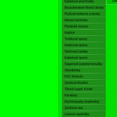
Kabelové průchodky
Bezazbestové těsnící desky
Pryžové koberce a desky
Mazací technika
Plastické mazivo
Hadice
Trubkové spony
Hadicové spony
Stahovací pásky
Kabelové spony
Segerové pojistné kroužky
Silentbloky
PVC Rohože
Závitová těsnění
Těsnící papír, Korek
Karabiny
Rychlospojky (mailonky)
Závěsná oka
Lanové napínáky