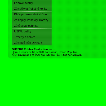
Lanové svorky
Závlačky a Pojistné kolíky
Klíče pro rozvodné skříně
Záslepky, Přísavky, Dorazy
Závěsová technika
USIT-kroužky
Třmeny a očnice
Závitové tyče DIN 976
GUFERO Rubber Production, s.r.o.
Horní Třešňovec 68, 563 01 Lanškroun, Czech Republic
IČO: 64791190
|
T: +420 469 333 666
|
M: +420 777 666 555