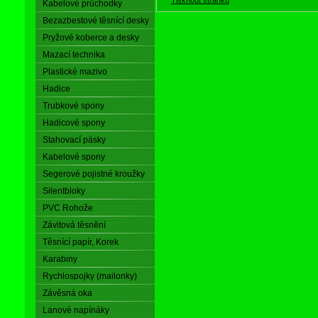
Kabelové průchodky
Bezazbestové těsnící desky
Pryžové koberce a desky
Mazací technika
Plastické mazivo
Hadice
Trubkové spony
Hadicové spony
Stahovací pásky
Kabelové spony
Segerové pojistné kroužky
Silentbloky
PVC Rohože
Závitová těsnění
Těsnící papír, Korek
Karabiny
Rychlospojky (mailonky)
Závěsná oka
Lanové napínáky