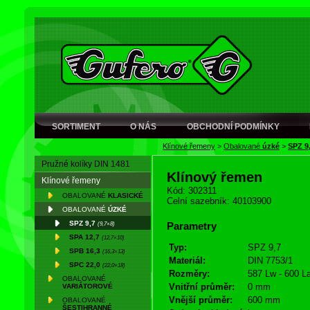
SORTIMENT
O NÁS
OBCHODNÍ PODMÍNKY
Klínové řemeny
>
Obalované
úzké
>
SPZ 9
Pružné kolíky DIN 1481
Klínový řemen
Klínové řemeny
Kód: 302311
OBALOVANÉ
KLASICKÉ
Celní sazebník: 40103900
OBALOVANÉ
ÚZKÉ
SPZ 9,7
(9,7×8)
Parametry
SPA 12,7
(12,7×10)
Typ:
SPZ 9,7
SPB 16,3
(16,3×13)
Materiál:
DIN 7753/1
SPC 22,0
(22,0×18)
Rozměry:
587 Lw - 600 L
OBALOVANÉ
Vnitřní průměr:
0 mm
VARIÁTOROVÉ
Vnější průměr:
600 mm
OBALOVANÉ
ŠESTIHRANNÉ