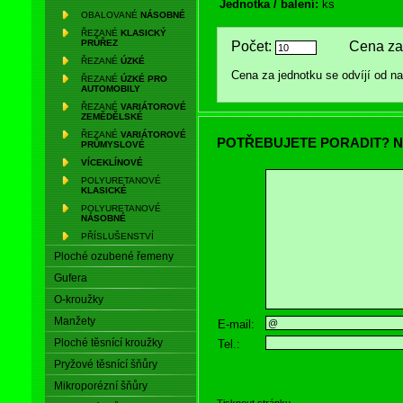
Jednotka / balení:
ks
OBALOVANÉ
NÁSOBNÉ
ŘEZANÉ
KLASICKÝ
PRŮŘEZ
Počet:
Cena za 
ŘEZANÉ
ÚZKÉ
Cena za jednotku se odvíjí od 
ŘEZANÉ
ÚZKÉ PRO
AUTOMOBILY
ŘEZANÉ
VARIÁTOROVÉ
ZEMĚDĚLSKÉ
ŘEZANÉ
VARIÁTOROVÉ
POTŘEBUJETE PORADIT? N
PRŮMYSLOVÉ
VÍCEKLÍNOVÉ
POLYURETANOVÉ
KLASICKÉ
POLYURETANOVÉ
NÁSOBNÉ
PŘÍSLUŠENSTVÍ
Ploché ozubené řemeny
Gufera
O-kroužky
Manžety
E-mail:
Ploché těsnící kroužky
Tel.:
Pryžové těsnící šňůry
Mikroporézní šňůry
Tisknout stránku