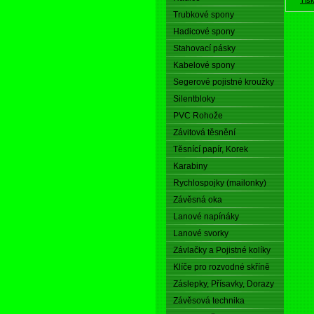
Trubkové spony
Hadicové spony
Stahovací pásky
Kabelové spony
Segerové pojistné kroužky
Silentbloky
PVC Rohože
Závitová těsnění
Těsnící papír, Korek
Karabiny
Rychlospojky (mailonky)
Závěsná oka
Lanové napínáky
Lanové svorky
Závlačky a Pojistné kolíky
Klíče pro rozvodné skříně
Záslepky, Přísavky, Dorazy
Závěsová technika