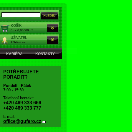
KOŠÍK
0 za 0,00000 Kč
UŽIVATEL
Přihlásit se
KARIÉRA
KONTAKTY
POTŘEBUJETE
PORADIT?
Pondělí - Pátek
7:00 - 15:30
Telefonní kontakt:
+420 469 333 666
+420 469 333 777
E-mail:
office@gufero.cz