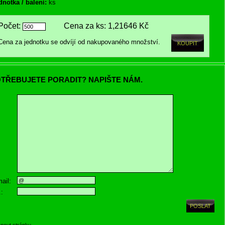
dnotka / balení:
ks
Počet:
Cena za ks:
1,21646 Kč
Cena za jednotku se odvíjí od nakupovaného množství.
TŘEBUJETE PORADIT? NAPIŠTE NÁM.
ail:
.:
knout stránku