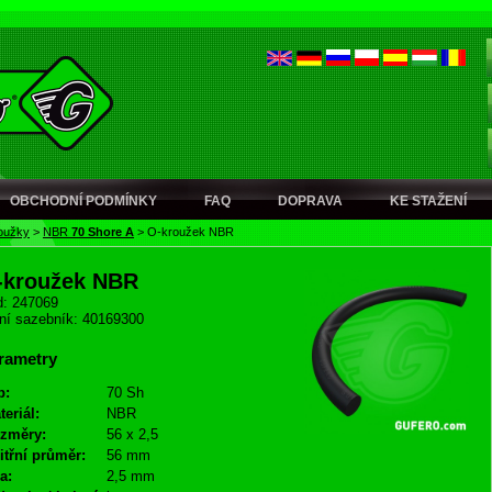
OBCHODNÍ PODMÍNKY
FAQ
DOPRAVA
KE STAŽENÍ
oužky
>
NBR
70 Shore A
>
O-kroužek NBR
-kroužek NBR
: 247069
ní sazebník: 40169300
rametry
p:
70 Sh
teriál:
NBR
změry:
56 x 2,5
itřní průměr:
56 mm
a:
2,5 mm