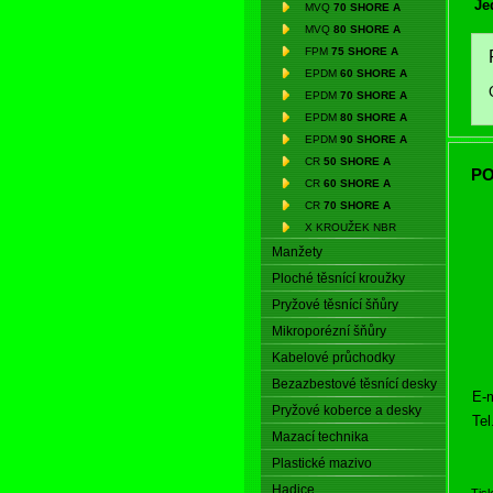
Je
MVQ
70 SHORE A
MVQ
80 SHORE A
FPM
75 SHORE A
EPDM
60 SHORE A
EPDM
70 SHORE A
EPDM
80 SHORE A
EPDM
90 SHORE A
CR
50 SHORE A
PO
CR
60 SHORE A
CR
70 SHORE A
X KROUŽEK NBR
Manžety
Ploché těsnící kroužky
Pryžové těsnící šňůry
Mikroporézní šňůry
Kabelové průchodky
Bezazbestové těsnící desky
E-m
Pryžové koberce a desky
Tel
Mazací technika
Plastické mazivo
Hadice
Tis