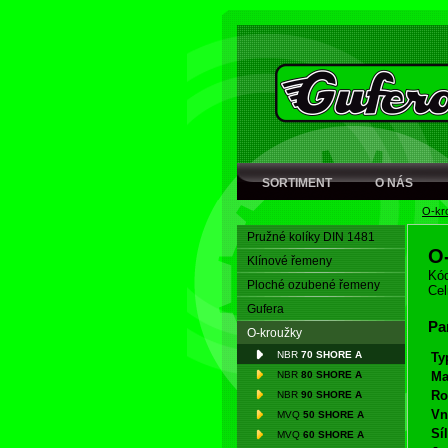
SORTIMENT
O NÁS
O-kr
Pružné kolíky DIN 1481
O
Klínové řemeny
Kód
Ploché ozubené řemeny
Cel
Gufera
Pa
O-kroužky
NBR
70 SHORE A
Ty
NBR
80 SHORE A
Ma
Ro
NBR
90 SHORE A
Vn
MVQ
50 SHORE A
Síl
MVQ
60 SHORE A