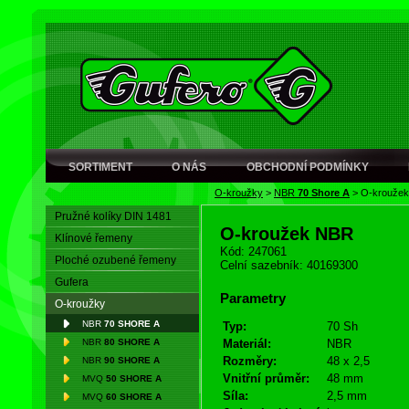
SORTIMENT
O NÁS
OBCHODNÍ PODMÍNKY
O-kroužky
>
NBR
70 Shore A
>
O-krouže
Pružné kolíky DIN 1481
O-kroužek NBR
Klínové řemeny
Kód: 247061
Ploché ozubené řemeny
Celní sazebník: 40169300
Gufera
Parametry
O-kroužky
NBR
70 SHORE A
Typ:
70 Sh
NBR
80 SHORE A
Materiál:
NBR
Rozměry:
48 x 2,5
NBR
90 SHORE A
Vnitřní průměr:
48 mm
MVQ
50 SHORE A
Síla:
2,5 mm
MVQ
60 SHORE A