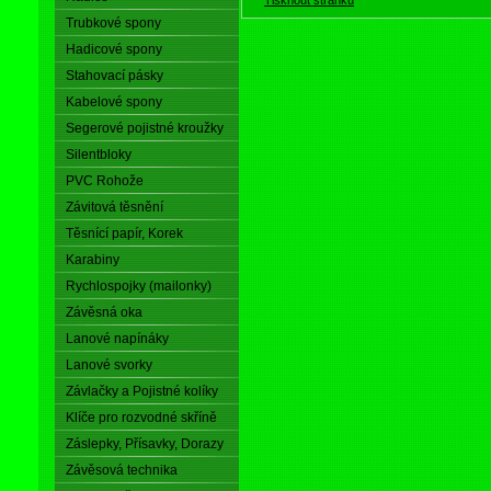
Trubkové spony
Hadicové spony
Stahovací pásky
Kabelové spony
Segerové pojistné kroužky
Silentbloky
PVC Rohože
Závitová těsnění
Těsnící papír, Korek
Karabiny
Rychlospojky (mailonky)
Závěsná oka
Lanové napínáky
Lanové svorky
Závlačky a Pojistné kolíky
Klíče pro rozvodné skříně
Záslepky, Přísavky, Dorazy
Závěsová technika