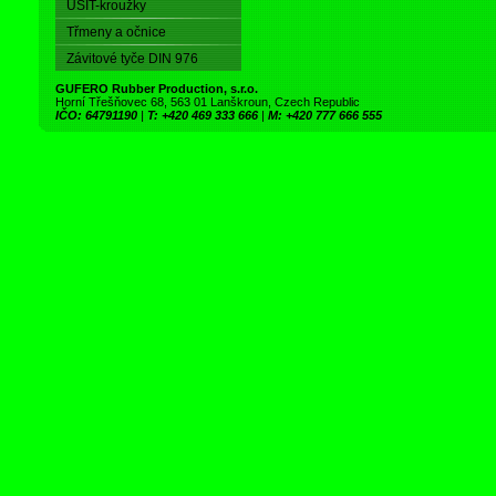
USIT-kroužky
Třmeny a očnice
Závitové tyče DIN 976
GUFERO Rubber Production, s.r.o.
Horní Třešňovec 68, 563 01 Lanškroun, Czech Republic
IČO: 64791190
|
T: +420 469 333 666
|
M: +420 777 666 555