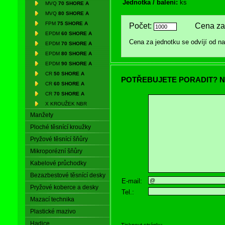
Jednotka / balení:
ks
MVQ
70 SHORE A
MVQ
80 SHORE A
FPM
75 SHORE A
Počet:
Cena za 
EPDM
60 SHORE A
Cena za jednotku se odvíjí od 
EPDM
70 SHORE A
EPDM
80 SHORE A
EPDM
90 SHORE A
CR
50 SHORE A
POTŘEBUJETE PORADIT? N
CR
60 SHORE A
CR
70 SHORE A
X KROUŽEK NBR
Manžety
Ploché těsnící kroužky
Pryžové těsnící šňůry
Mikroporézní šňůry
Kabelové průchodky
Bezazbestové těsnící desky
E-mail:
Pryžové koberce a desky
Tel.:
Mazací technika
Plastické mazivo
Hadice
Tisknout stránku