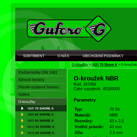
SORTIMENT
O NÁS
OBCHODNÍ PODMÍNKY
O-kroužky
>
NBR
70 Shore A
>
O-krouže
Pružné kolíky DIN 1481
O-kroužek NBR
Klínové řemeny
Kód: 247056
Ploché ozubené řemeny
Celní sazebník: 40169300
Gufera
Parametry
O-kroužky
NBR
70 SHORE A
Typ:
70 Sh
NBR
80 SHORE A
Materiál:
NBR
Rozměry:
43 x 2,5
NBR
90 SHORE A
Vnitřní průměr:
43 mm
MVQ
50 SHORE A
Síla:
2,5 mm
MVQ
60 SHORE A