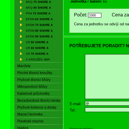
Jednotka / balení:
ks
MVQ
70 SHORE A
MVQ
80 SHORE A
FPM
75 SHORE A
Počet:
Cena za 
EPDM
60 SHORE A
Cena za jednotku se odvíjí od 
EPDM
70 SHORE A
EPDM
80 SHORE A
EPDM
90 SHORE A
CR
50 SHORE A
POTŘEBUJETE PORADIT? N
CR
60 SHORE A
CR
70 SHORE A
X KROUŽEK NBR
Manžety
Ploché těsnící kroužky
Pryžové těsnící šňůry
Mikroporézní šňůry
Kabelové průchodky
Bezazbestové těsnící desky
E-mail:
Pryžové koberce a desky
Tel.:
Mazací technika
Plastické mazivo
Hadice
Tisknout stránku