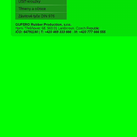
USIT-kroužky
Třmeny a očnice
Závitové tyče DIN 976
GUFERO Rubber Production, s.r.o.
Horní Třešňovec 68, 563 01 Lanškroun, Czech Republic
IČO: 64791190
|
T: +420 469 333 666
|
M: +420 777 666 555