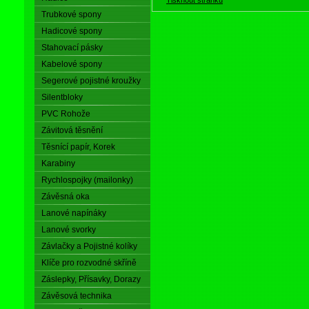
Trubkové spony
Hadicové spony
Stahovací pásky
Kabelové spony
Segerové pojistné kroužky
Silentbloky
PVC Rohože
Závitová těsnění
Těsnící papír, Korek
Karabiny
Rychlospojky (mailonky)
Závěsná oka
Lanové napínáky
Lanové svorky
Závlačky a Pojistné kolíky
Klíče pro rozvodné skříně
Záslepky, Přísavky, Dorazy
Závěsová technika