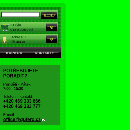
KOŠÍK
0 za 0,00000 Kč
UŽIVATEL
Přihlásit se
KARIÉRA
KONTAKTY
POTŘEBUJETE
PORADIT?
Pondělí - Pátek
7:00 - 15:30
Telefonní kontakt:
+420 469 333 666
+420 469 333 777
E-mail:
office@gufero.cz