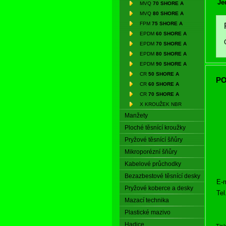
Je
MVQ
70 SHORE A
MVQ
80 SHORE A
FPM
75 SHORE A
EPDM
60 SHORE A
EPDM
70 SHORE A
EPDM
80 SHORE A
EPDM
90 SHORE A
CR
50 SHORE A
PO
CR
60 SHORE A
CR
70 SHORE A
X KROUŽEK NBR
Manžety
Ploché těsnící kroužky
Pryžové těsnící šňůry
Mikroporézní šňůry
Kabelové průchodky
Bezazbestové těsnící desky
E-m
Pryžové koberce a desky
Tel
Mazací technika
Plastické mazivo
Hadice
Tis