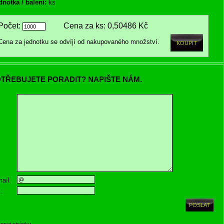
dnotka / balení:
ks
Počet:
Cena za ks:
0,50486 Kč
Cena za jednotku se odvíjí od nakupovaného množství.
TŘEBUJETE PORADIT? NAPIŠTE NÁM.
ail:
.:
knout stránku