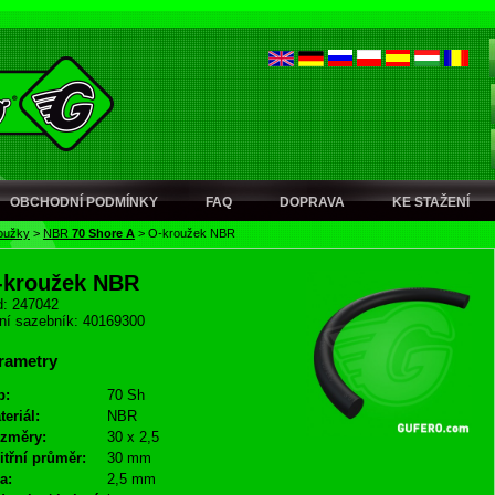
OBCHODNÍ PODMÍNKY
FAQ
DOPRAVA
KE STAŽENÍ
oužky
>
NBR
70 Shore A
>
O-kroužek NBR
-kroužek NBR
: 247042
ní sazebník: 40169300
rametry
p:
70 Sh
teriál:
NBR
změry:
30 x 2,5
itřní průměr:
30 mm
a:
2,5 mm