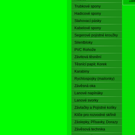
Trubkové spony
Hadicové spony
Stahovací pásky
Kabelové spony
Segerové pojistné kroužky
Silentbloky
PVC Rohože
Závitová těsnění
Těsnící papír, Korek
Karabiny
Rychlospojky (mailonky)
Závěsná oka
Lanové napínáky
Lanové svorky
Závlačky a Pojistné kolíky
Klíče pro rozvodné skříně
Záslepky, Přísavky, Dorazy
Závěsová technika