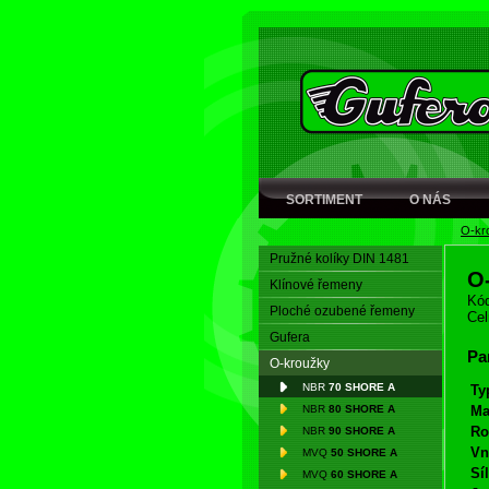
SORTIMENT
O NÁS
O-kr
Pružné kolíky DIN 1481
O
Klínové řemeny
Kód
Ploché ozubené řemeny
Cel
Gufera
Pa
O-kroužky
NBR
70 SHORE A
Ty
NBR
80 SHORE A
Ma
Ro
NBR
90 SHORE A
Vn
MVQ
50 SHORE A
Síl
MVQ
60 SHORE A