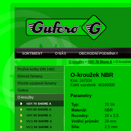
SORTIMENT
O NÁS
OBCHODNÍ PODMÍNKY
O-kroužky
>
NBR
70 Shore A
>
O-krouže
Pružné kolíky DIN 1481
O-kroužek NBR
Klínové řemeny
Kód: 247034
Ploché ozubené řemeny
Celní sazebník: 40169300
Gufera
Parametry
O-kroužky
NBR
70 SHORE A
Typ:
70 Sh
NBR
80 SHORE A
Materiál:
NBR
Rozměry:
24 x 2,5
NBR
90 SHORE A
Vnitřní průměr:
24 mm
MVQ
50 SHORE A
Síla:
2,5 mm
MVQ
60 SHORE A