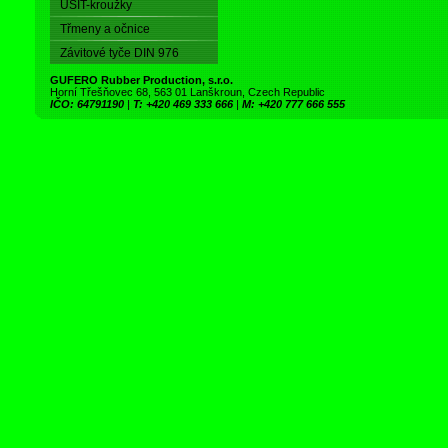
USIT-kroužky
Třmeny a očnice
Závitové tyče DIN 976
GUFERO Rubber Production, s.r.o.
Horní Třešňovec 68, 563 01 Lanškroun, Czech Republic
IČO: 64791190
|
T: +420 469 333 666
|
M: +420 777 666 555