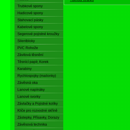
Trubkové spony
Hadicové spony
Stahovací pásky
Kabelové spony
Segerové pojistné kroužky
Silentbloky
PVC Rohože
Závitová těsnění
Těsnící papír, Korek
Karabiny
Rychlospojky (mailonky)
Závěsná oka
Lanové napínáky
Lanové svorky
Závlačky a Pojistné kolíky
Klíče pro rozvodné skříně
Záslepky, Přísavky, Dorazy
Závěsová technika