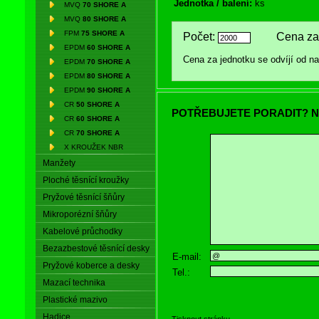
Jednotka / balení:
ks
MVQ
70 SHORE A
MVQ
80 SHORE A
FPM
75 SHORE A
Počet:
Cena za 
EPDM
60 SHORE A
Cena za jednotku se odvíjí od 
EPDM
70 SHORE A
EPDM
80 SHORE A
EPDM
90 SHORE A
CR
50 SHORE A
POTŘEBUJETE PORADIT? N
CR
60 SHORE A
CR
70 SHORE A
X KROUŽEK NBR
Manžety
Ploché těsnící kroužky
Pryžové těsnící šňůry
Mikroporézní šňůry
Kabelové průchodky
Bezazbestové těsnící desky
E-mail:
Pryžové koberce a desky
Tel.:
Mazací technika
Plastické mazivo
Hadice
Tisknout stránku