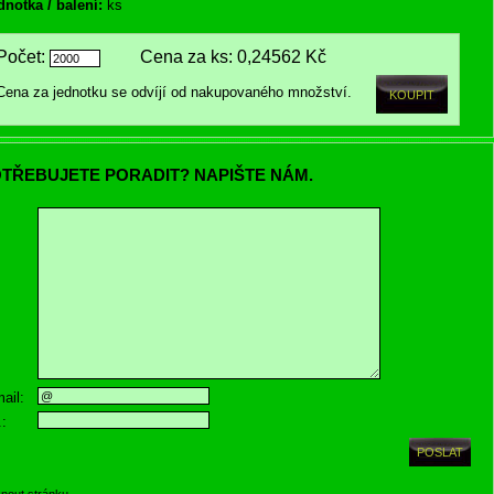
dnotka / balení:
ks
Počet:
Cena za ks:
0,24562 Kč
Cena za jednotku se odvíjí od nakupovaného množství.
TŘEBUJETE PORADIT? NAPIŠTE NÁM.
ail:
.:
knout stránku