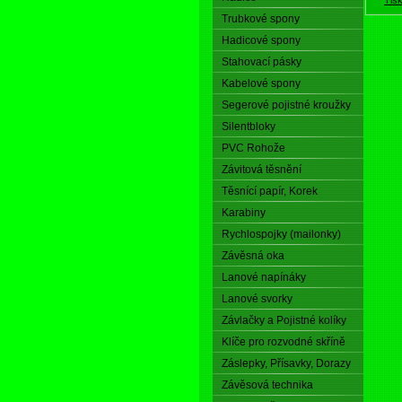
Trubkové spony
Hadicové spony
Stahovací pásky
Kabelové spony
Segerové pojistné kroužky
Silentbloky
PVC Rohože
Závitová těsnění
Těsnící papír, Korek
Karabiny
Rychlospojky (mailonky)
Závěsná oka
Lanové napínáky
Lanové svorky
Závlačky a Pojistné kolíky
Klíče pro rozvodné skříně
Záslepky, Přísavky, Dorazy
Závěsová technika