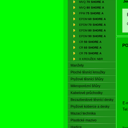
Je
MVQ
70 SHORE A
MVQ
80 SHORE A
FPM
75 SHORE A
EPDM
60 SHORE A
EPDM
70 SHORE A
EPDM
80 SHORE A
EPDM
90 SHORE A
CR
50 SHORE A
PO
CR
60 SHORE A
CR
70 SHORE A
X KROUŽEK NBR
Manžety
Ploché těsnící kroužky
Pryžové těsnící šňůry
Mikroporézní šňůry
Kabelové průchodky
Bezazbestové těsnící desky
E-m
Pryžové koberce a desky
Tel
Mazací technika
Plastické mazivo
Hadice
Tis