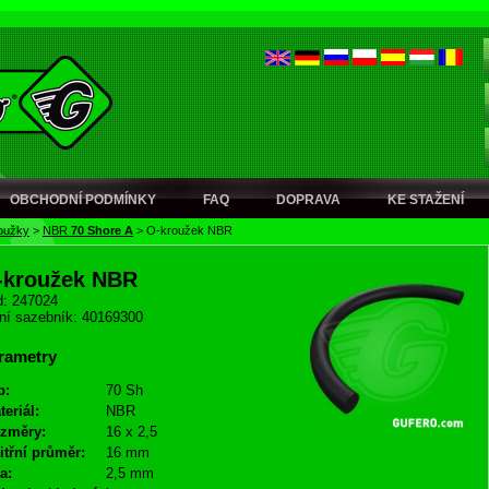
OBCHODNÍ PODMÍNKY
FAQ
DOPRAVA
KE STAŽENÍ
oužky
>
NBR
70 Shore A
>
O-kroužek NBR
-kroužek NBR
: 247024
ní sazebník: 40169300
rametry
p:
70 Sh
teriál:
NBR
změry:
16 x 2,5
itřní průměr:
16 mm
a:
2,5 mm