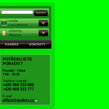
KOŠÍK
0 za 0,00000 Kč
UŽIVATEL
Přihlásit se
KARIÉRA
KONTAKTY
POTŘEBUJETE
PORADIT?
Pondělí - Pátek
7:00 - 15:30
Telefonní kontakt:
+420 469 333 666
+420 469 333 777
E-mail:
office@gufero.cz