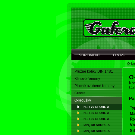
SORTIMENT
O NÁS
O-kr
Pružné kolíky DIN 1481
O
Klínové řemeny
Kód
Ploché ozubené řemeny
Cel
Gufera
Pa
O-kroužky
NBR
70 SHORE A
Ty
NBR
80 SHORE A
Ma
Ro
NBR
90 SHORE A
Vn
MVQ
50 SHORE A
Síl
MVQ
60 SHORE A