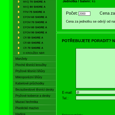
Jednotka / balení:
ks
MVQ
70 SHORE A
MVQ
80 SHORE A
FPM
75 SHORE A
Počet:
Cena za 
EPDM
60 SHORE A
Cena za jednotku se odvíjí od 
EPDM
70 SHORE A
EPDM
80 SHORE A
EPDM
90 SHORE A
CR
50 SHORE A
POTŘEBUJETE PORADIT? N
CR
60 SHORE A
CR
70 SHORE A
X KROUŽEK NBR
Manžety
Ploché těsnící kroužky
Pryžové těsnící šňůry
Mikroporézní šňůry
Kabelové průchodky
Bezazbestové těsnící desky
E-mail:
Pryžové koberce a desky
Tel.:
Mazací technika
Plastické mazivo
Hadice
Tisknout stránku