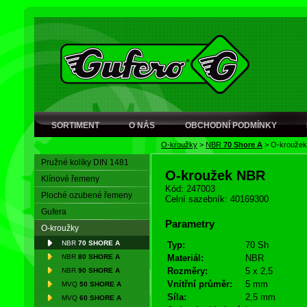
SORTIMENT
O NÁS
OBCHODNÍ PODMÍNKY
O-kroužky
>
NBR
70 Shore A
>
O-krouže
Pružné kolíky DIN 1481
O-kroužek NBR
Klínové řemeny
Kód: 247003
Ploché ozubené řemeny
Celní sazebník: 40169300
Gufera
Parametry
O-kroužky
NBR
70 SHORE A
Typ:
70 Sh
NBR
80 SHORE A
Materiál:
NBR
Rozměry:
5 x 2,5
NBR
90 SHORE A
Vnitřní průměr:
5 mm
MVQ
50 SHORE A
Síla:
2,5 mm
MVQ
60 SHORE A