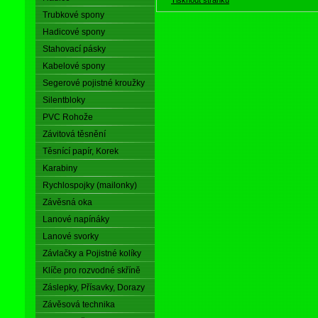
Trubkové spony
Hadicové spony
Stahovací pásky
Kabelové spony
Segerové pojistné kroužky
Silentbloky
PVC Rohože
Závitová těsnění
Těsnící papír, Korek
Karabiny
Rychlospojky (mailonky)
Závěsná oka
Lanové napínáky
Lanové svorky
Závlačky a Pojistné kolíky
Klíče pro rozvodné skříně
Záslepky, Přísavky, Dorazy
Závěsová technika