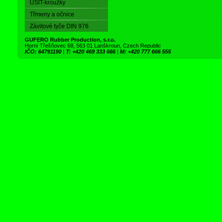
USIT-kroužky
Třmeny a očnice
Závitové tyče DIN 976
GUFERO Rubber Production, s.r.o.
Horní Třešňovec 68, 563 01 Lanškroun, Czech Republic
IČO: 64791190
|
T: +420 469 333 666
|
M: +420 777 666 555