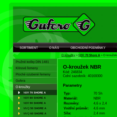
SORTIMENT
O NÁS
OBCHODNÍ PODMÍNKY
O-kroužky
>
NBR
70 Shore A
>
O-krouže
Pružné kolíky DIN 1481
O-kroužek NBR
Klínové řemeny
Kód: 246834
Ploché ozubené řemeny
Celní sazebník: 40169300
Gufera
Parametry
O-kroužky
NBR
70 SHORE A
Typ:
70 Sh
NBR
80 SHORE A
Materiál:
NBR
Rozměry:
4,6 x 2,4
NBR
90 SHORE A
Vnitřní průměr:
4,6 mm
MVQ
50 SHORE A
Síla:
2,4 mm
MVQ
60 SHORE A