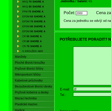
Jednotka / balení:
ks
MVQ
70 SHORE A
MVQ
80 SHORE A
FPM
75 SHORE A
Počet:
Cena za 
EPDM
60 SHORE A
Cena za jednotku se odvíjí od 
EPDM
70 SHORE A
EPDM
80 SHORE A
EPDM
90 SHORE A
CR
50 SHORE A
POTŘEBUJETE PORADIT? N
CR
60 SHORE A
CR
70 SHORE A
X KROUŽEK NBR
Manžety
Ploché těsnící kroužky
Pryžové těsnící šňůry
Mikroporézní šňůry
Kabelové průchodky
Bezazbestové těsnící desky
E-mail:
Pryžové koberce a desky
Tel.:
Mazací technika
Plastické mazivo
Hadice
Tisknout stránku