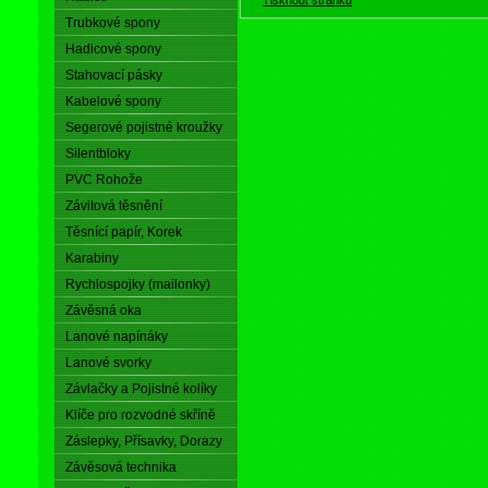
Trubkové spony
Hadicové spony
Stahovací pásky
Kabelové spony
Segerové pojistné kroužky
Silentbloky
PVC Rohože
Závitová těsnění
Těsnící papír, Korek
Karabiny
Rychlospojky (mailonky)
Závěsná oka
Lanové napínáky
Lanové svorky
Závlačky a Pojistné kolíky
Klíče pro rozvodné skříně
Záslepky, Přísavky, Dorazy
Závěsová technika