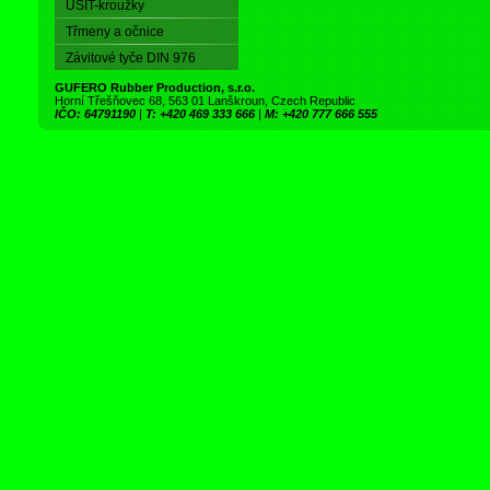
USIT-kroužky
Třmeny a očnice
Závitové tyče DIN 976
GUFERO Rubber Production, s.r.o.
Horní Třešňovec 68, 563 01 Lanškroun, Czech Republic
IČO: 64791190
|
T: +420 469 333 666
|
M: +420 777 666 555