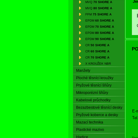
Je
MVQ
70 SHORE A
MVQ
80 SHORE A
FPM
75 SHORE A
EPDM
60 SHORE A
EPDM
70 SHORE A
EPDM
80 SHORE A
EPDM
90 SHORE A
CR
50 SHORE A
PO
CR
60 SHORE A
CR
70 SHORE A
X KROUŽEK NBR
Manžety
Ploché těsnící kroužky
Pryžové těsnící šňůry
Mikroporézní šňůry
Kabelové průchodky
Bezazbestové těsnící desky
E-m
Pryžové koberce a desky
Tel
Mazací technika
Plastické mazivo
Hadice
Tis