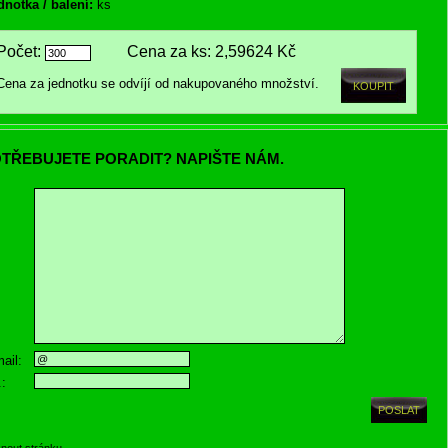
dnotka / balení:
ks
Počet:
Cena za ks:
2,59624 Kč
Cena za jednotku se odvíjí od nakupovaného množství.
TŘEBUJETE PORADIT? NAPIŠTE NÁM.
ail:
.:
knout stránku