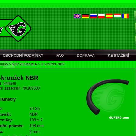
OBCHODNÍ PODMÍNKY
FAQ
DOPRAVA
KE STAŽENÍ
oužky
>
NBR
70 Shore A
>
O-kroužek NBR
-kroužek NBR
: 246546
ní sazebník: 40169300
rametry
p:
70 Sh
teriál:
NBR
změry:
108 x 2
itřní průměr:
108 mm
a:
2 mm