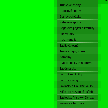
Trubkové spony
Hadicové spony
Stahovací pásky
Kabelové spony
Segerové pojistné kroužky
Silentbloky
PVC Rohože
Závitová těsnění
Těsnící papír, Korek
Karabiny
Rychlospojky (mailonky)
Závěsná oka
Lanové napínáky
Lanové svorky
Závlačky a Pojistné kolíky
Klíče pro rozvodné skříně
Záslepky, Přísavky, Dorazy
Závěsová technika