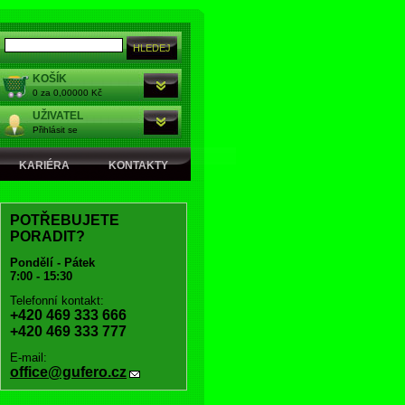
KOŠÍK
0 za 0,00000 Kč
UŽIVATEL
Přihlásit se
KARIÉRA
KONTAKTY
POTŘEBUJETE
PORADIT?
Pondělí - Pátek
7:00 - 15:30
Telefonní kontakt:
+420 469 333 666
+420 469 333 777
E-mail:
office@gufero.cz