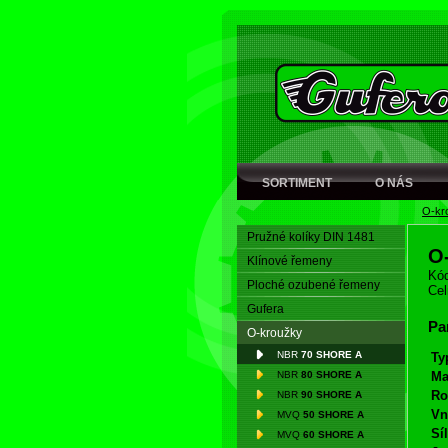
SORTIMENT
O NÁS
O-kr
Pružné kolíky DIN 1481
O
Klínové řemeny
Kód
Ploché ozubené řemeny
Cel
Gufera
Pa
O-kroužky
NBR
70 SHORE A
Ty
NBR
80 SHORE A
Ma
Ro
NBR
90 SHORE A
Vn
MVQ
50 SHORE A
Síl
MVQ
60 SHORE A