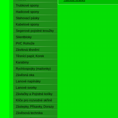
Trubkové spony
Hadicové spony
Stahovací pásky
Kabelové spony
Segerové pojistné kroužky
Silentbloky
PVC Rohože
Závitová těsnění
Těsnící papír, Korek
Karabiny
Rychlospojky (mailonky)
Závěsná oka
Lanové napínáky
Lanové svorky
Závlačky a Pojistné kolíky
Klíče pro rozvodné skříně
Záslepky, Přísavky, Dorazy
Závěsová technika