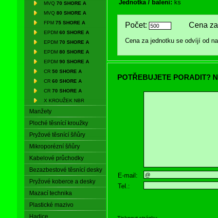
Jednotka / balení:
ks
MVQ
70 SHORE A
MVQ
80 SHORE A
FPM
75 SHORE A
Počet:
Cena za 
EPDM
60 SHORE A
Cena za jednotku se odvíjí od 
EPDM
70 SHORE A
EPDM
80 SHORE A
EPDM
90 SHORE A
CR
50 SHORE A
POTŘEBUJETE PORADIT? N
CR
60 SHORE A
CR
70 SHORE A
X KROUŽEK NBR
Manžety
Ploché těsnící kroužky
Pryžové těsnící šňůry
Mikroporézní šňůry
Kabelové průchodky
Bezazbestové těsnící desky
E-mail:
Pryžové koberce a desky
Tel.:
Mazací technika
Plastické mazivo
Hadice
Tisknout stránku