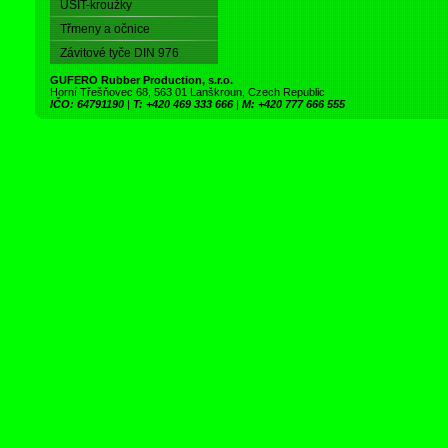
USIT-kroužky
Třmeny a očnice
Závitové tyče DIN 976
GUFERO Rubber Production, s.r.o.
Horní Třešňovec 68, 563 01 Lanškroun, Czech Republic
IČO: 64791190
|
T: +420 469 333 666
|
M: +420 777 666 555