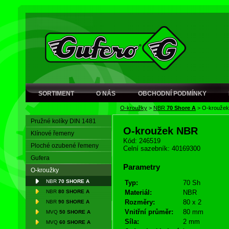
SORTIMENT
O NÁS
OBCHODNÍ PODMÍNKY
O-kroužky
>
NBR
70 Shore A
>
O-krouže
Pružné kolíky DIN 1481
O-kroužek NBR
Klínové řemeny
Kód: 246519
Ploché ozubené řemeny
Celní sazebník: 40169300
Gufera
Parametry
O-kroužky
NBR
70 SHORE A
Typ:
70 Sh
NBR
80 SHORE A
Materiál:
NBR
Rozměry:
80 x 2
NBR
90 SHORE A
Vnitřní průměr:
80 mm
MVQ
50 SHORE A
Síla:
2 mm
MVQ
60 SHORE A