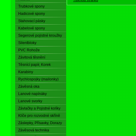
Trubkové spony
Hadicové spony
Stahovací pásky
Kabelové spony
Segerové pojistné kroužky
Silentbloky
PVC Rohože
Závitová těsnění
Těsnící papír, Korek
Karabiny
Rychlospojky (mailonky)
Závěsná oka
Lanové napínáky
Lanové svorky
Závlačky a Pojistné kolíky
Klíče pro rozvodné skříně
Záslepky, Přísavky, Dorazy
Závěsová technika