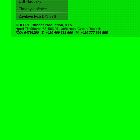
USIT-kroužky
Třmeny a očnice
Závitové tyče DIN 976
GUFERO Rubber Production, s.r.o.
Horní Třešňovec 68, 563 01 Lanškroun, Czech Republic
IČO: 64791190
|
T: +420 469 333 666
|
M: +420 777 666 555