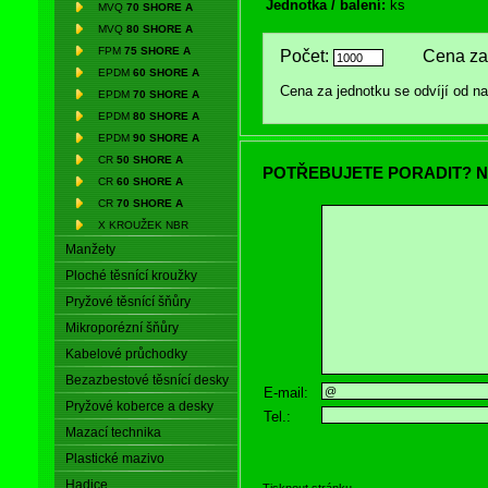
Jednotka / balení:
ks
MVQ
70 SHORE A
MVQ
80 SHORE A
FPM
75 SHORE A
Počet:
Cena za 
EPDM
60 SHORE A
Cena za jednotku se odvíjí od 
EPDM
70 SHORE A
EPDM
80 SHORE A
EPDM
90 SHORE A
CR
50 SHORE A
POTŘEBUJETE PORADIT? N
CR
60 SHORE A
CR
70 SHORE A
X KROUŽEK NBR
Manžety
Ploché těsnící kroužky
Pryžové těsnící šňůry
Mikroporézní šňůry
Kabelové průchodky
Bezazbestové těsnící desky
E-mail:
Pryžové koberce a desky
Tel.:
Mazací technika
Plastické mazivo
Hadice
Tisknout stránku