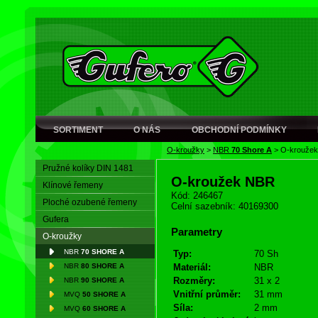
SORTIMENT
O NÁS
OBCHODNÍ PODMÍNKY
O-kroužky
>
NBR
70 Shore A
>
O-krouže
Pružné kolíky DIN 1481
O-kroužek NBR
Klínové řemeny
Kód: 246467
Ploché ozubené řemeny
Celní sazebník: 40169300
Gufera
Parametry
O-kroužky
NBR
70 SHORE A
Typ:
70 Sh
NBR
80 SHORE A
Materiál:
NBR
Rozměry:
31 x 2
NBR
90 SHORE A
Vnitřní průměr:
31 mm
MVQ
50 SHORE A
Síla:
2 mm
MVQ
60 SHORE A