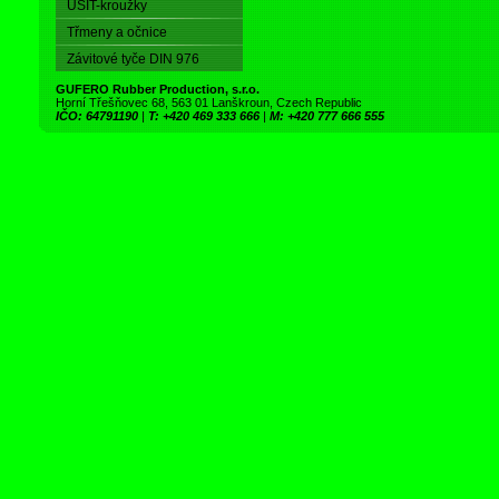
USIT-kroužky
Třmeny a očnice
Závitové tyče DIN 976
GUFERO Rubber Production, s.r.o.
Horní Třešňovec 68, 563 01 Lanškroun, Czech Republic
IČO: 64791190
|
T: +420 469 333 666
|
M: +420 777 666 555