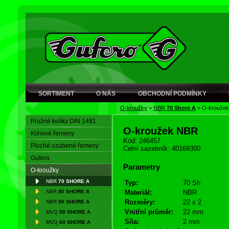
SORTIMENT
O NÁS
OBCHODNÍ PODMÍNKY
O-kroužky
>
NBR
70 Shore A
>
O-krouže
Pružné kolíky DIN 1481
O-kroužek NBR
Klínové řemeny
Kód: 246457
Ploché ozubené řemeny
Celní sazebník: 40169300
Gufera
Parametry
O-kroužky
NBR
70 SHORE A
Typ:
70 Sh
NBR
80 SHORE A
Materiál:
NBR
Rozměry:
22 x 2
NBR
90 SHORE A
Vnitřní průměr:
22 mm
MVQ
50 SHORE A
Síla:
2 mm
MVQ
60 SHORE A