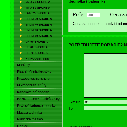
Jednotka / balení:
ks
MVQ
70 SHORE A
MVQ
80 SHORE A
FPM
75 SHORE A
Počet:
Cena za 
EPDM
60 SHORE A
Cena za jednotku se odvíjí od 
EPDM
70 SHORE A
EPDM
80 SHORE A
EPDM
90 SHORE A
CR
50 SHORE A
POTŘEBUJETE PORADIT? N
CR
60 SHORE A
CR
70 SHORE A
X KROUŽEK NBR
Manžety
Ploché těsnící kroužky
Pryžové těsnící šňůry
Mikroporézní šňůry
Kabelové průchodky
Bezazbestové těsnící desky
E-mail:
Pryžové koberce a desky
Tel.:
Mazací technika
Plastické mazivo
Hadice
Tisknout stránku