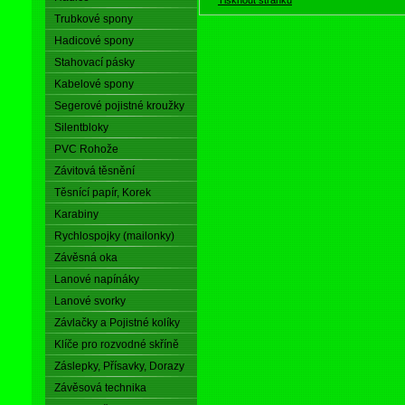
Trubkové spony
Hadicové spony
Stahovací pásky
Kabelové spony
Segerové pojistné kroužky
Silentbloky
PVC Rohože
Závitová těsnění
Těsnící papír, Korek
Karabiny
Rychlospojky (mailonky)
Závěsná oka
Lanové napínáky
Lanové svorky
Závlačky a Pojistné kolíky
Klíče pro rozvodné skříně
Záslepky, Přísavky, Dorazy
Závěsová technika