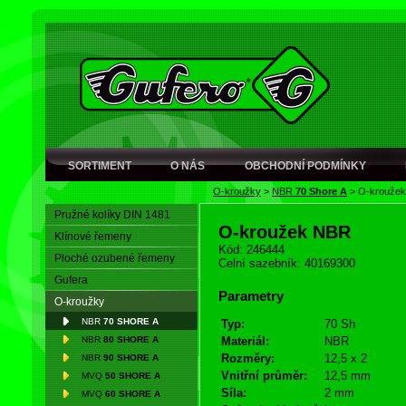
SORTIMENT
O NÁS
OBCHODNÍ PODMÍNKY
O-kroužky
>
NBR
70 Shore A
>
O-krouže
Pružné kolíky DIN 1481
O-kroužek NBR
Klínové řemeny
Kód: 246444
Ploché ozubené řemeny
Celní sazebník: 40169300
Gufera
Parametry
O-kroužky
NBR
70 SHORE A
Typ:
70 Sh
NBR
80 SHORE A
Materiál:
NBR
Rozměry:
12,5 x 2
NBR
90 SHORE A
Vnitřní průměr:
12,5 mm
MVQ
50 SHORE A
Síla:
2 mm
MVQ
60 SHORE A