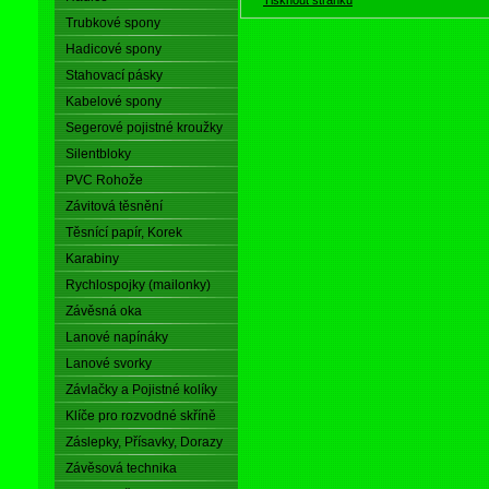
Trubkové spony
Hadicové spony
Stahovací pásky
Kabelové spony
Segerové pojistné kroužky
Silentbloky
PVC Rohože
Závitová těsnění
Těsnící papír, Korek
Karabiny
Rychlospojky (mailonky)
Závěsná oka
Lanové napínáky
Lanové svorky
Závlačky a Pojistné kolíky
Klíče pro rozvodné skříně
Záslepky, Přísavky, Dorazy
Závěsová technika