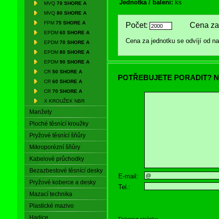
Jednotka / balení:
ks
MVQ
70 SHORE A
MVQ
80 SHORE A
FPM
75 SHORE A
Počet:
Cena za 
EPDM
60 SHORE A
Cena za jednotku se odvíjí od 
EPDM
70 SHORE A
EPDM
80 SHORE A
EPDM
90 SHORE A
CR
50 SHORE A
POTŘEBUJETE PORADIT? N
CR
60 SHORE A
CR
70 SHORE A
X KROUŽEK NBR
Manžety
Ploché těsnící kroužky
Pryžové těsnící šňůry
Mikroporézní šňůry
Kabelové průchodky
Bezazbestové těsnící desky
E-mail:
Pryžové koberce a desky
Tel.:
Mazací technika
Plastické mazivo
Hadice
Tisknout stránku