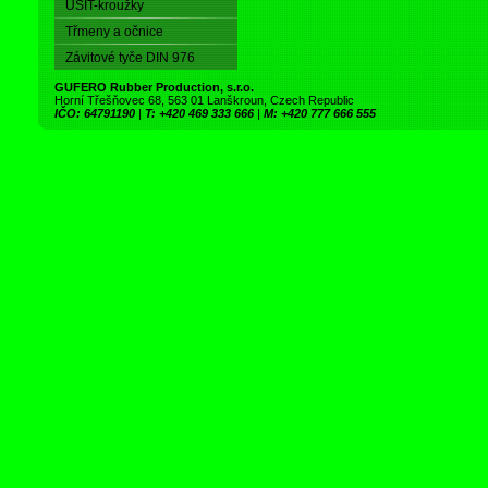
USIT-kroužky
Třmeny a očnice
Závitové tyče DIN 976
GUFERO Rubber Production, s.r.o.
Horní Třešňovec 68, 563 01 Lanškroun, Czech Republic
IČO: 64791190
|
T: +420 469 333 666
|
M: +420 777 666 555