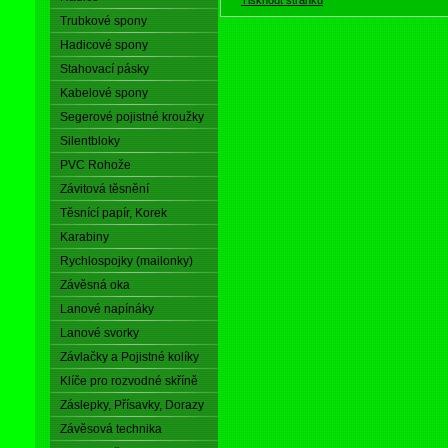
Trubkové spony
Hadicové spony
Stahovací pásky
Kabelové spony
Segerové pojistné kroužky
Silentbloky
PVC Rohože
Závitová těsnění
Těsnící papír, Korek
Karabiny
Rychlospojky (mailonky)
Závěsná oka
Lanové napínáky
Lanové svorky
Závlačky a Pojistné kolíky
Klíče pro rozvodné skříně
Záslepky, Přísavky, Dorazy
Závěsová technika