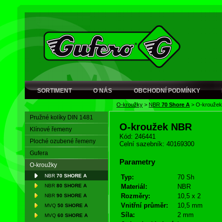
SORTIMENT
O NÁS
OBCHODNÍ PODMÍNKY
O-kroužky
>
NBR
70 Shore A
>
O-krouže
Pružné kolíky DIN 1481
O-kroužek NBR
Klínové řemeny
Kód: 246441
Ploché ozubené řemeny
Celní sazebník: 40169300
Gufera
Parametry
O-kroužky
NBR
70 SHORE A
Typ:
70 Sh
NBR
80 SHORE A
Materiál:
NBR
Rozměry:
10,5 x 2
NBR
90 SHORE A
Vnitřní průměr:
10,5 mm
MVQ
50 SHORE A
Síla:
2 mm
MVQ
60 SHORE A