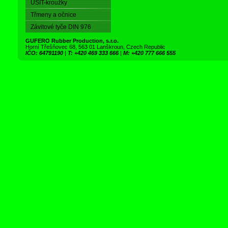
USIT-kroužky
Třmeny a očnice
Závitové tyče DIN 976
GUFERO Rubber Production, s.r.o.
Horní Třešňovec 68, 563 01 Lanškroun, Czech Republic
IČO: 64791190
|
T: +420 469 333 666
|
M: +420 777 666 555