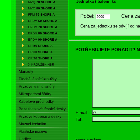
Jednotka / balení:
ks
MVQ
70 SHORE A
MVQ
80 SHORE A
FPM
75 SHORE A
Počet:
Cena za 
EPDM
60 SHORE A
Cena za jednotku se odvíjí od 
EPDM
70 SHORE A
EPDM
80 SHORE A
EPDM
90 SHORE A
CR
50 SHORE A
POTŘEBUJETE PORADIT? N
CR
60 SHORE A
CR
70 SHORE A
X KROUŽEK NBR
Manžety
Ploché těsnící kroužky
Pryžové těsnící šňůry
Mikroporézní šňůry
Kabelové průchodky
Bezazbestové těsnící desky
E-mail:
Pryžové koberce a desky
Tel.:
Mazací technika
Plastické mazivo
Hadice
Tisknout stránku