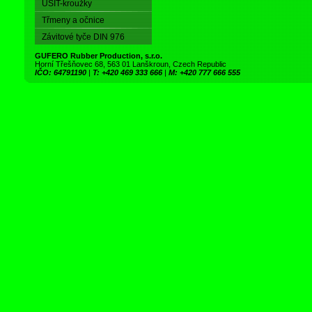
USIT-kroužky
Třmeny a očnice
Závitové tyče DIN 976
GUFERO Rubber Production, s.r.o.
Horní Třešňovec 68, 563 01 Lanškroun, Czech Republic
IČO: 64791190
|
T: +420 469 333 666
|
M: +420 777 666 555