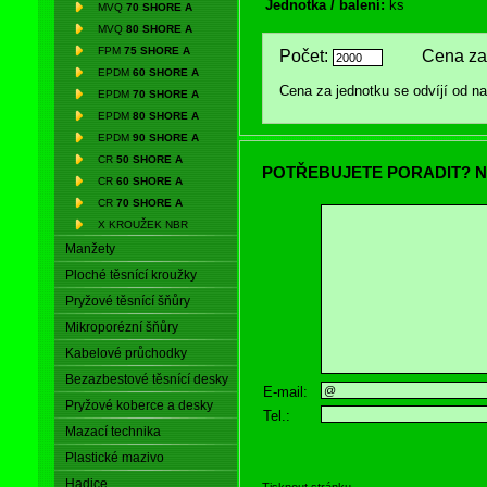
Jednotka / balení:
ks
MVQ
70 SHORE A
MVQ
80 SHORE A
FPM
75 SHORE A
Počet:
Cena za 
EPDM
60 SHORE A
Cena za jednotku se odvíjí od 
EPDM
70 SHORE A
EPDM
80 SHORE A
EPDM
90 SHORE A
CR
50 SHORE A
POTŘEBUJETE PORADIT? N
CR
60 SHORE A
CR
70 SHORE A
X KROUŽEK NBR
Manžety
Ploché těsnící kroužky
Pryžové těsnící šňůry
Mikroporézní šňůry
Kabelové průchodky
Bezazbestové těsnící desky
E-mail:
Pryžové koberce a desky
Tel.:
Mazací technika
Plastické mazivo
Hadice
Tisknout stránku