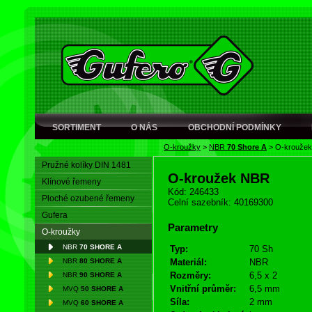
SORTIMENT
O NÁS
OBCHODNÍ PODMÍNKY
O-kroužky
>
NBR
70 Shore A
>
O-krouže
Pružné kolíky DIN 1481
O-kroužek NBR
Klínové řemeny
Kód: 246433
Ploché ozubené řemeny
Celní sazebník: 40169300
Gufera
Parametry
O-kroužky
NBR
70 SHORE A
Typ:
70 Sh
NBR
80 SHORE A
Materiál:
NBR
Rozměry:
6,5 x 2
NBR
90 SHORE A
Vnitřní průměr:
6,5 mm
MVQ
50 SHORE A
Síla:
2 mm
MVQ
60 SHORE A