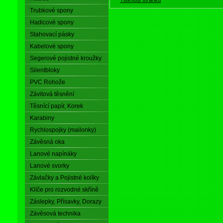
Trubkové spony
Hadicové spony
Stahovací pásky
Kabelové spony
Segerové pojistné kroužky
Silentbloky
PVC Rohože
Závitová těsnění
Těsnící papír, Korek
Karabiny
Rychlospojky (mailonky)
Závěsná oka
Lanové napínáky
Lanové svorky
Závlačky a Pojistné kolíky
Klíče pro rozvodné skříně
Záslepky, Přísavky, Dorazy
Závěsová technika