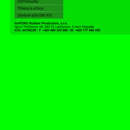
USIT-kroužky
Třmeny a očnice
Závitové tyče DIN 976
GUFERO Rubber Production, s.r.o.
Horní Třešňovec 68, 563 01 Lanškroun, Czech Republic
IČO: 64791190
|
T: +420 469 333 666
|
M: +420 777 666 555