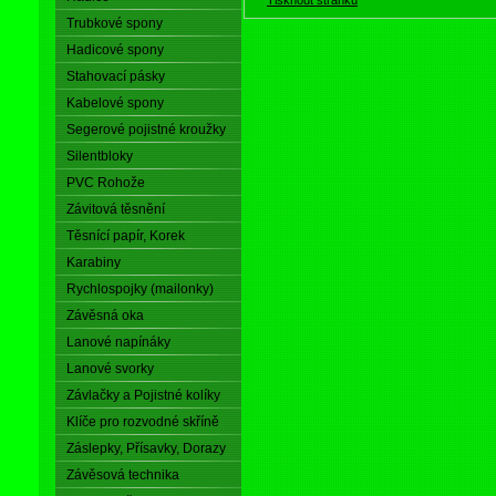
Trubkové spony
Hadicové spony
Stahovací pásky
Kabelové spony
Segerové pojistné kroužky
Silentbloky
PVC Rohože
Závitová těsnění
Těsnící papír, Korek
Karabiny
Rychlospojky (mailonky)
Závěsná oka
Lanové napínáky
Lanové svorky
Závlačky a Pojistné kolíky
Klíče pro rozvodné skříně
Záslepky, Přísavky, Dorazy
Závěsová technika