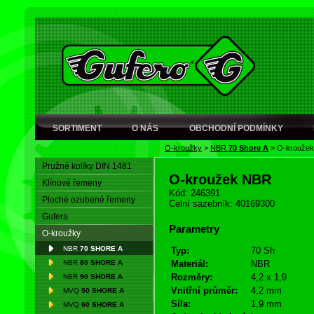
SORTIMENT
O NÁS
OBCHODNÍ PODMÍNKY
O-kroužky
>
NBR
70 Shore A
>
O-krouže
Pružné kolíky DIN 1481
O-kroužek NBR
Klínové řemeny
Kód: 246391
Ploché ozubené řemeny
Celní sazebník: 40169300
Gufera
Parametry
O-kroužky
NBR
70 SHORE A
Typ:
70 Sh
NBR
80 SHORE A
Materiál:
NBR
Rozměry:
4,2 x 1,9
NBR
90 SHORE A
Vnitřní průměr:
4,2 mm
MVQ
50 SHORE A
Síla:
1,9 mm
MVQ
60 SHORE A