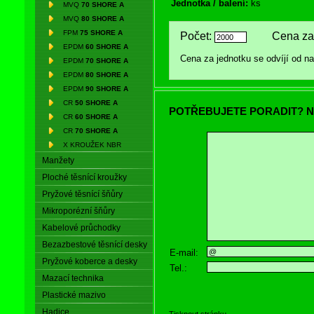
Jednotka / balení:
ks
MVQ
70 SHORE A
MVQ
80 SHORE A
FPM
75 SHORE A
Počet:
Cena za 
EPDM
60 SHORE A
Cena za jednotku se odvíjí od 
EPDM
70 SHORE A
EPDM
80 SHORE A
EPDM
90 SHORE A
CR
50 SHORE A
POTŘEBUJETE PORADIT? N
CR
60 SHORE A
CR
70 SHORE A
X KROUŽEK NBR
Manžety
Ploché těsnící kroužky
Pryžové těsnící šňůry
Mikroporézní šňůry
Kabelové průchodky
Bezazbestové těsnící desky
E-mail:
Pryžové koberce a desky
Tel.:
Mazací technika
Plastické mazivo
Hadice
Tisknout stránku