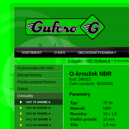
SORTIMENT
O NÁS
OBCHODNÍ PODMÍNKY
O-kroužky
>
NBR
70 Shore A
>
O-krouže
Pružné kolíky DIN 1481
O-kroužek NBR
Klínové řemeny
Kód: 246312
Ploché ozubené řemeny
Celní sazebník: 40169300
Gufera
Parametry
O-kroužky
NBR
70 SHORE A
Typ:
70 Sh
NBR
80 SHORE A
Materiál:
NBR
Rozměry:
19 x 1,8
NBR
90 SHORE A
Vnitřní průměr:
19 mm
MVQ
50 SHORE A
Síla:
1,8 mm
MVQ
60 SHORE A