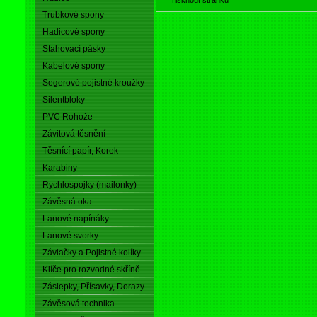
Trubkové spony
Hadicové spony
Stahovací pásky
Kabelové spony
Segerové pojistné kroužky
Silentbloky
PVC Rohože
Závitová těsnění
Těsnící papír, Korek
Karabiny
Rychlospojky (mailonky)
Závěsná oka
Lanové napínáky
Lanové svorky
Závlačky a Pojistné kolíky
Klíče pro rozvodné skříně
Záslepky, Přísavky, Dorazy
Závěsová technika