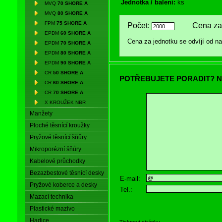
Jednotka / balení:
ks
MVQ
70 SHORE A
MVQ
80 SHORE A
FPM
75 SHORE A
Počet:
Cena za 
EPDM
60 SHORE A
Cena za jednotku se odvíjí od 
EPDM
70 SHORE A
EPDM
80 SHORE A
EPDM
90 SHORE A
CR
50 SHORE A
POTŘEBUJETE PORADIT? N
CR
60 SHORE A
CR
70 SHORE A
X KROUŽEK NBR
Manžety
Ploché těsnící kroužky
Pryžové těsnící šňůry
Mikroporézní šňůry
Kabelové průchodky
Bezazbestové těsnící desky
E-mail:
Pryžové koberce a desky
Tel.:
Mazací technika
Plastické mazivo
Hadice
Tisknout stránku