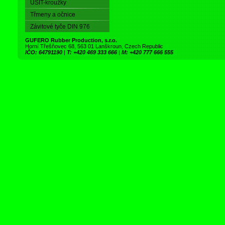
USIT-kroužky
Třmeny a očnice
Závitové tyče DIN 976
GUFERO Rubber Production, s.r.o.
Horní Třešňovec 68, 563 01 Lanškroun, Czech Republic
IČO: 64791190
|
T: +420 469 333 666
|
M: +420 777 666 555