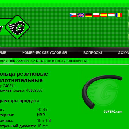
РМЕ
КОМЕРЧЕСКИЕ УСЛОВИЯ
ВОПРОСЫ
ДОКУ
жки
>
NBR
70 Shore A
>
Кольца резиновые уплотнительные
ольца резиновые
плотнительные
: 246311
можный кодекс 40169300
раметры продукта.
п :
70 Sh
териал:
NBR
змеры:
18 x 1,8
утренный диаметр:
18 mm