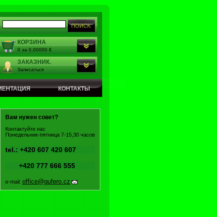
КОРЗИНА
0 за 0,00000 €
ЗАКАЗНИК.
Записаться
МЕНТАЦИЯ
КОНТАКТЫ
Вам нужен совет?
Контактуйте нас
Понедельник-пятница 7-15,30 часов
tel.: +420 607 420 607
+420 777 666 555
office@gufero.cz
e-mail: