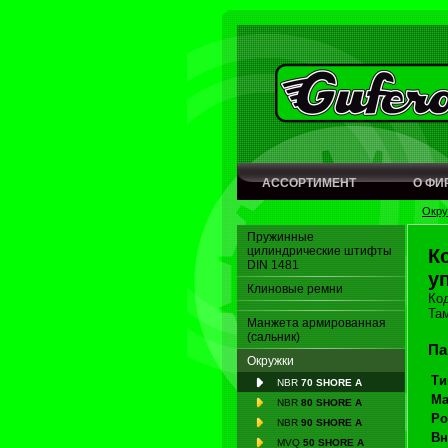
АССОРТИМЕНТ
О ФИ
Окру
Пружинные
цилиндрические штифты
К
DIN 1481
у
Клиновые ремни
Код
Та
Манжета армированная
(сальник)
Па
Окружки
Ти
NBR
70 SHORE A
Ма
NBR
80 SHORE A
Ро
NBR
90 SHORE A
Вн
MVQ
50 SHORE A