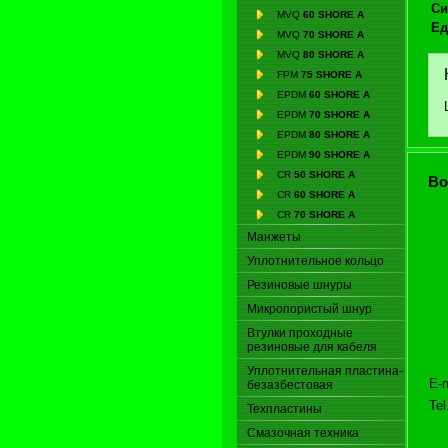
Си
MVQ
60 SHORE A
Ед
MVQ
70 SHORE A
MVQ
80 SHORE A
FPM
75 SHORE A
EPDM
60 SHORE A
EPDM
70 SHORE A
EPDM
80 SHORE A
EPDM
90 SHORE A
CR
50 SHORE A
Во
CR
60 SHORE A
CR
70 SHORE A
Манжеты
Уплoтнительное кольцо
Резиновые шнуры
Микропористый шнур
Втулки проходные
резиновые для кабеля
Уплотнительная пластина-
E-m
безазбестовая
Tel
Техпластины
Смазочная техника