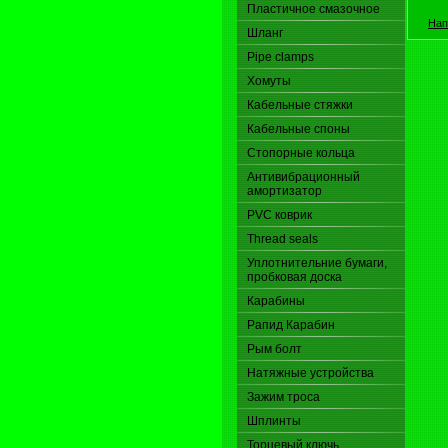
Пластичное смазочное
Нап
Шланг
Pipe clamps
Хомуты
Кабельные стяжки
Кабельные споны
Стопорные кольца
Антивибрационный
амортизатор
PVC коврик
Thread seals
Уплотнительние бумаги,
пробковая доска
Карабины
Pапид Карабин
Рым болт
Натяжные устройства
Зажим троса
Шплинты
Торцевый ключь