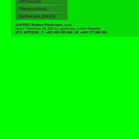
USIT-kroužky
Třmeny a očnice
Závitové tyče DIN 976
GUFERO Rubber Production, s.r.o.
Horní Třešňovec 68, 563 01 Lanškroun, Czech Republic
IČO: 64791190
|
T: +420 469 333 666
|
M: +420 777 666 555