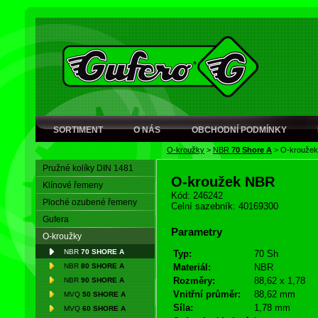
SORTIMENT
O NÁS
OBCHODNÍ PODMÍNKY
O-kroužky
>
NBR
70 Shore A
>
O-krouže
Pružné kolíky DIN 1481
O-kroužek NBR
Klínové řemeny
Kód: 246242
Ploché ozubené řemeny
Celní sazebník: 40169300
Gufera
Parametry
O-kroužky
NBR
70 SHORE A
Typ:
70 Sh
NBR
80 SHORE A
Materiál:
NBR
Rozměry:
88,62 x 1,78
NBR
90 SHORE A
Vnitřní průměr:
88,62 mm
MVQ
50 SHORE A
Síla:
1,78 mm
MVQ
60 SHORE A