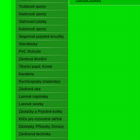
Trubkové spony
Hadicové spony
Stahovací pásky
Kabelové spony
Segerové pojistné kroužky
Silentbloky
PVC Rohože
Závitová těsnění
Těsnící papír, Korek
Karabiny
Rychlospojky (mailonky)
Závěsná oka
Lanové napínáky
Lanové svorky
Závlačky a Pojistné kolíky
Klíče pro rozvodné skříně
Záslepky, Přísavky, Dorazy
Závěsová technika