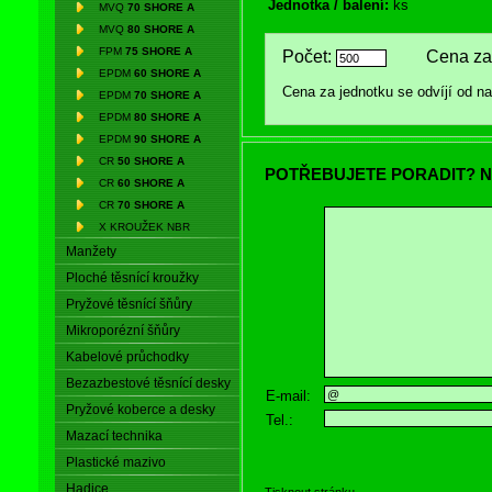
Jednotka / balení:
ks
MVQ
70 SHORE A
MVQ
80 SHORE A
FPM
75 SHORE A
Počet:
Cena za 
EPDM
60 SHORE A
Cena za jednotku se odvíjí od 
EPDM
70 SHORE A
EPDM
80 SHORE A
EPDM
90 SHORE A
CR
50 SHORE A
POTŘEBUJETE PORADIT? N
CR
60 SHORE A
CR
70 SHORE A
X KROUŽEK NBR
Manžety
Ploché těsnící kroužky
Pryžové těsnící šňůry
Mikroporézní šňůry
Kabelové průchodky
Bezazbestové těsnící desky
E-mail:
Pryžové koberce a desky
Tel.:
Mazací technika
Plastické mazivo
Hadice
Tisknout stránku