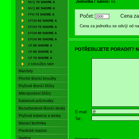
Jednotka / balení:
ks
MVQ
70 SHORE A
MVQ
80 SHORE A
FPM
75 SHORE A
Počet:
Cena za 
EPDM
60 SHORE A
Cena za jednotku se odvíjí od 
EPDM
70 SHORE A
EPDM
80 SHORE A
EPDM
90 SHORE A
CR
50 SHORE A
POTŘEBUJETE PORADIT? N
CR
60 SHORE A
CR
70 SHORE A
X KROUŽEK NBR
Manžety
Ploché těsnící kroužky
Pryžové těsnící šňůry
Mikroporézní šňůry
Kabelové průchodky
Bezazbestové těsnící desky
E-mail:
Pryžové koberce a desky
Tel.:
Mazací technika
Plastické mazivo
Hadice
Tisknout stránku