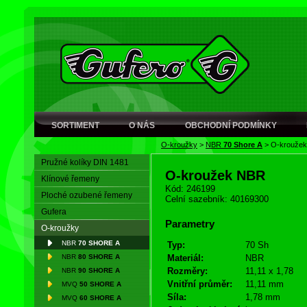
SORTIMENT
O NÁS
OBCHODNÍ PODMÍNKY
O-kroužky
>
NBR
70 Shore A
>
O-krouže
Pružné kolíky DIN 1481
O-kroužek NBR
Klínové řemeny
Kód: 246199
Ploché ozubené řemeny
Celní sazebník: 40169300
Gufera
Parametry
O-kroužky
NBR
70 SHORE A
Typ:
70 Sh
NBR
80 SHORE A
Materiál:
NBR
Rozměry:
11,11 x 1,78
NBR
90 SHORE A
Vnitřní průměr:
11,11 mm
MVQ
50 SHORE A
Síla:
1,78 mm
MVQ
60 SHORE A