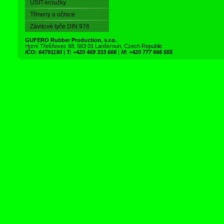
USIT-kroužky
Třmeny a očnice
Závitové tyče DIN 976
GUFERO Rubber Production, s.r.o.
Horní Třešňovec 68, 563 01 Lanškroun, Czech Republic
IČO: 64791190
|
T: +420 469 333 666
|
M: +420 777 666 555