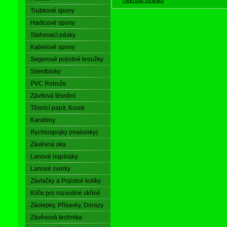
Trubkové spony
Hadicové spony
Stahovací pásky
Kabelové spony
Segerové pojistné kroužky
Silentbloky
PVC Rohože
Závitová těsnění
Těsnící papír, Korek
Karabiny
Rychlospojky (mailonky)
Závěsná oka
Lanové napínáky
Lanové svorky
Závlačky a Pojistné kolíky
Klíče pro rozvodné skříně
Záslepky, Přísavky, Dorazy
Závěsová technika