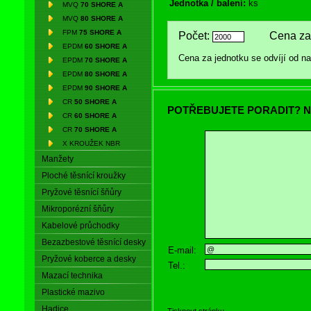
Jednotka / balení:
ks
MVQ
70 SHORE A
MVQ
80 SHORE A
FPM
75 SHORE A
Počet:
Cena za 
EPDM
60 SHORE A
Cena za jednotku se odvíjí od 
EPDM
70 SHORE A
EPDM
80 SHORE A
EPDM
90 SHORE A
CR
50 SHORE A
POTŘEBUJETE PORADIT? N
CR
60 SHORE A
CR
70 SHORE A
X KROUŽEK NBR
Manžety
Ploché těsnící kroužky
Pryžové těsnící šňůry
Mikroporézní šňůry
Kabelové průchodky
Bezazbestové těsnící desky
E-mail:
Pryžové koberce a desky
Tel.:
Mazací technika
Plastické mazivo
Hadice
Tisknout stránku