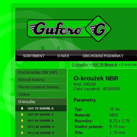
SORTIMENT
O NÁS
OBCHODNÍ PODMÍNKY
O-kroužky
>
NBR
70 Shore A
>
O-krouže
Pružné kolíky DIN 1481
O-kroužek NBR
Klínové řemeny
Kód: 246195
Ploché ozubené řemeny
Celní sazebník: 40169300
Gufera
Parametry
O-kroužky
NBR
70 SHORE A
Typ:
70 Sh
NBR
80 SHORE A
Materiál:
NBR
Rozměry:
8,73 x 1,78
NBR
90 SHORE A
Vnitřní průměr:
8,73 mm
MVQ
50 SHORE A
Síla:
1,78 mm
MVQ
60 SHORE A