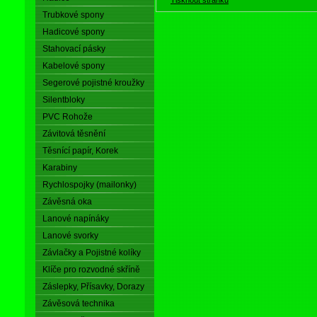
Trubkové spony
Hadicové spony
Stahovací pásky
Kabelové spony
Segerové pojistné kroužky
Silentbloky
PVC Rohože
Závitová těsnění
Těsnící papír, Korek
Karabiny
Rychlospojky (mailonky)
Závěsná oka
Lanové napínáky
Lanové svorky
Závlačky a Pojistné kolíky
Klíče pro rozvodné skříně
Záslepky, Přísavky, Dorazy
Závěsová technika