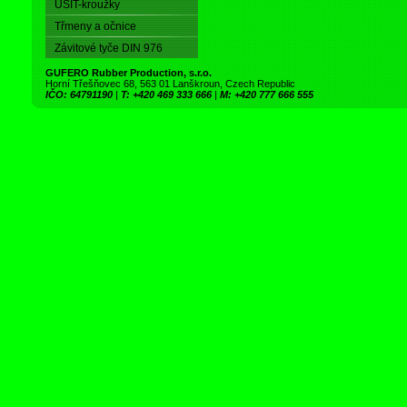
USIT-kroužky
Třmeny a očnice
Závitové tyče DIN 976
GUFERO Rubber Production, s.r.o.
Horní Třešňovec 68, 563 01 Lanškroun, Czech Republic
IČO: 64791190
|
T: +420 469 333 666
|
M: +420 777 666 555