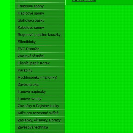
Trubkové spony
Hadicové spony
Stahovací pásky
Kabelové spony
Segerové pojistné kroužky
Silentbloky
PVC Rohože
Závitová těsnění
Těsnící papír, Korek
Karabiny
Rychlospojky (mailonky)
Závěsná oka
Lanové napínáky
Lanové svorky
Závlačky a Pojistné kolíky
Klíče pro rozvodné skříně
Záslepky, Přísavky, Dorazy
Závěsová technika