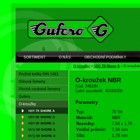
SORTIMENT
O NÁS
OBCHODNÍ PODMÍNKY
O-kroužky
>
NBR
70 Shore A
>
O-krouže
Pružné kolíky DIN 1481
O-kroužek NBR
Klínové řemeny
Kód: 246194
Ploché ozubené řemeny
Celní sazebník: 40169300
Gufera
Parametry
O-kroužky
NBR
70 SHORE A
Typ:
70 Sh
NBR
80 SHORE A
Materiál:
NBR
Rozměry:
7,94 x 1,78
NBR
90 SHORE A
Vnitřní průměr:
7,94 mm
MVQ
50 SHORE A
Síla:
1,78 mm
MVQ
60 SHORE A