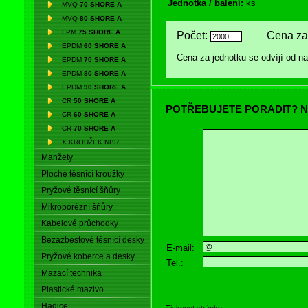
Jednotka / balení:
ks
MVQ
70 SHORE A
MVQ
80 SHORE A
FPM
75 SHORE A
Počet:
Cena za 
EPDM
60 SHORE A
Cena za jednotku se odvíjí od 
EPDM
70 SHORE A
EPDM
80 SHORE A
EPDM
90 SHORE A
CR
50 SHORE A
POTŘEBUJETE PORADIT? N
CR
60 SHORE A
CR
70 SHORE A
X KROUŽEK NBR
Manžety
Ploché těsnící kroužky
Pryžové těsnící šňůry
Mikroporézní šňůry
Kabelové průchodky
Bezazbestové těsnící desky
E-mail:
Pryžové koberce a desky
Tel.:
Mazací technika
Plastické mazivo
Hadice
Tisknout stránku