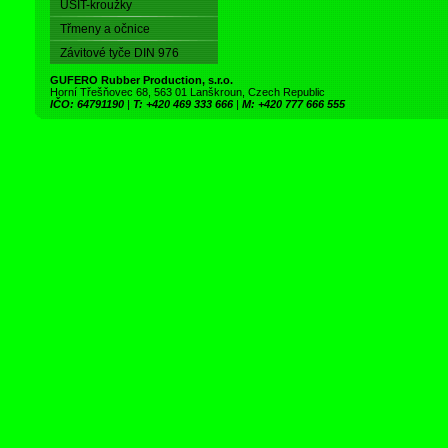
USIT-kroužky
Třmeny a očnice
Závitové tyče DIN 976
GUFERO Rubber Production, s.r.o.
Horní Třešňovec 68, 563 01 Lanškroun, Czech Republic
IČO: 64791190
|
T: +420 469 333 666
|
M: +420 777 666 555