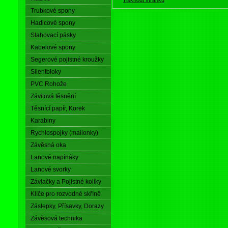
Trubkové spony
Hadicové spony
Stahovací pásky
Kabelové spony
Segerové pojistné kroužky
Silentbloky
PVC Rohože
Závitová těsnění
Těsnící papír, Korek
Karabiny
Rychlospojky (mailonky)
Závěsná oka
Lanové napínáky
Lanové svorky
Závlačky a Pojistné kolíky
Klíče pro rozvodné skříně
Záslepky, Přísavky, Dorazy
Závěsová technika