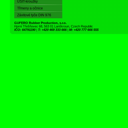
USIT-kroužky
Třmeny a očnice
Závitové tyče DIN 976
GUFERO Rubber Production, s.r.o.
Horní Třešňovec 68, 563 01 Lanškroun, Czech Republic
IČO: 64791190
|
T: +420 469 333 666
|
M: +420 777 666 555