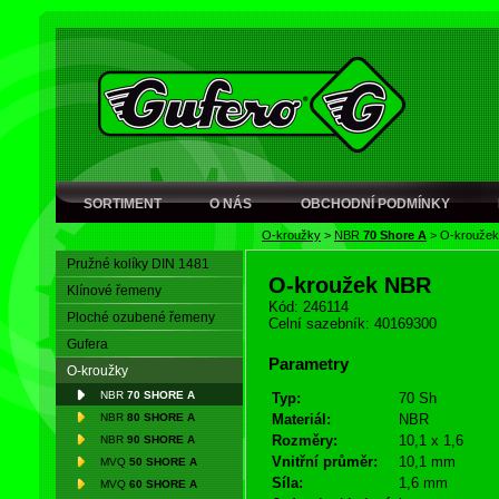
SORTIMENT
O NÁS
OBCHODNÍ PODMÍNKY
O-kroužky
>
NBR
70 Shore A
>
O-krouže
Pružné kolíky DIN 1481
O-kroužek NBR
Klínové řemeny
Kód: 246114
Ploché ozubené řemeny
Celní sazebník: 40169300
Gufera
Parametry
O-kroužky
NBR
70 SHORE A
Typ:
70 Sh
NBR
80 SHORE A
Materiál:
NBR
Rozměry:
10,1 x 1,6
NBR
90 SHORE A
Vnitřní průměr:
10,1 mm
MVQ
50 SHORE A
Síla:
1,6 mm
MVQ
60 SHORE A