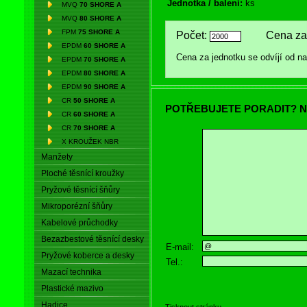
Jednotka / balení:
ks
MVQ
70 SHORE A
MVQ
80 SHORE A
FPM
75 SHORE A
Počet:
Cena za 
EPDM
60 SHORE A
Cena za jednotku se odvíjí od 
EPDM
70 SHORE A
EPDM
80 SHORE A
EPDM
90 SHORE A
CR
50 SHORE A
POTŘEBUJETE PORADIT? N
CR
60 SHORE A
CR
70 SHORE A
X KROUŽEK NBR
Manžety
Ploché těsnící kroužky
Pryžové těsnící šňůry
Mikroporézní šňůry
Kabelové průchodky
Bezazbestové těsnící desky
E-mail:
Pryžové koberce a desky
Tel.:
Mazací technika
Plastické mazivo
Hadice
Tisknout stránku