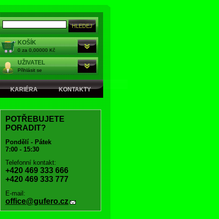
KOŠÍK
0 za 0,00000 Kč
UŽIVATEL
Přihlásit se
KARIÉRA
KONTAKTY
POTŘEBUJETE
PORADIT?
Pondělí - Pátek
7:00 - 15:30
Telefonní kontakt:
+420 469 333 666
+420 469 333 777
E-mail:
office@gufero.cz