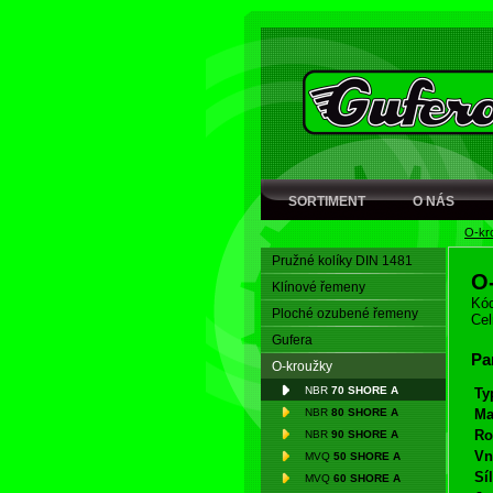
SORTIMENT
O NÁS
O-kr
Pružné kolíky DIN 1481
O
Klínové řemeny
Kód
Ploché ozubené řemeny
Cel
Gufera
Pa
O-kroužky
NBR
70 SHORE A
Ty
NBR
80 SHORE A
Ma
Ro
NBR
90 SHORE A
Vn
MVQ
50 SHORE A
Síl
MVQ
60 SHORE A