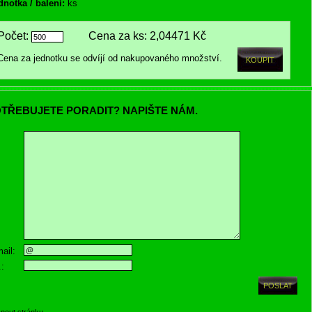
dnotka / balení:
ks
Počet:
Cena za ks:
2,04471 Kč
Cena za jednotku se odvíjí od nakupovaného množství.
TŘEBUJETE PORADIT? NAPIŠTE NÁM.
ail:
.:
knout stránku