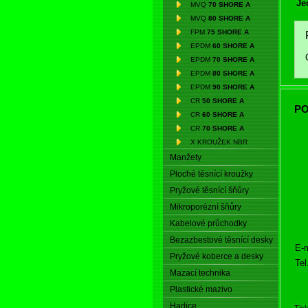
Je
MVQ
70 SHORE A
MVQ
80 SHORE A
FPM
75 SHORE A
EPDM
60 SHORE A
EPDM
70 SHORE A
EPDM
80 SHORE A
EPDM
90 SHORE A
CR
50 SHORE A
PO
CR
60 SHORE A
CR
70 SHORE A
X KROUŽEK NBR
Manžety
Ploché těsnící kroužky
Pryžové těsnící šňůry
Mikroporézní šňůry
Kabelové průchodky
Bezazbestové těsnící desky
E-m
Pryžové koberce a desky
Tel
Mazací technika
Plastické mazivo
Hadice
Tis