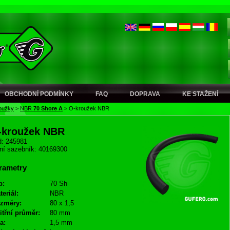
OBCHODNÍ PODMÍNKY
FAQ
DOPRAVA
KE STAŽENÍ
oužky
>
NBR
70 Shore A
>
O-kroužek NBR
-kroužek NBR
: 245981
ní sazebník: 40169300
rametry
p:
70 Sh
teriál:
NBR
změry:
80 x 1,5
itřní průměr:
80 mm
a:
1,5 mm