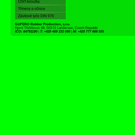
USIT-kroužky
Třmeny a očnice
Závitové tyče DIN 976
GUFERO Rubber Production, s.r.o.
Horní Třešňovec 68, 563 01 Lanškroun, Czech Republic
IČO: 64791190
|
T: +420 469 333 666
|
M: +420 777 666 555