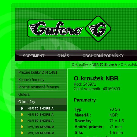
SORTIMENT
O NÁS
OBCHODNÍ PODMÍNKY
O-kroužky
>
NBR
70 Shore A
>
O-krouže
Pružné kolíky DIN 1481
O-kroužek NBR
Klínové řemeny
Kód: 245971
Ploché ozubené řemeny
Celní sazebník: 40169300
Gufera
Parametry
O-kroužky
NBR
70 SHORE A
Typ:
70 Sh
NBR
80 SHORE A
Materiál:
NBR
Rozměry:
71 x 1,5
NBR
90 SHORE A
Vnitřní průměr:
71 mm
MVQ
50 SHORE A
Síla:
1,5 mm
MVQ
60 SHORE A