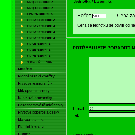
Jednotka / balení:
ks
MVQ
70 SHORE A
MVQ
80 SHORE A
FPM
75 SHORE A
Počet:
Cena za 
EPDM
60 SHORE A
Cena za jednotku se odvíjí od 
EPDM
70 SHORE A
EPDM
80 SHORE A
EPDM
90 SHORE A
CR
50 SHORE A
POTŘEBUJETE PORADIT? N
CR
60 SHORE A
CR
70 SHORE A
X KROUŽEK NBR
Manžety
Ploché těsnící kroužky
Pryžové těsnící šňůry
Mikroporézní šňůry
Kabelové průchodky
Bezazbestové těsnící desky
E-mail:
Pryžové koberce a desky
Tel.:
Mazací technika
Plastické mazivo
Hadice
Tisknout stránku