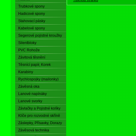
Trubkové spony
Hadicové spony
Stahovací pásky
Kabelové spony
Segerové pojistné kroužky
Silentbloky
PVC Rohože
Závitová těsnění
Těsnící papír, Korek
Karabiny
Rychlospojky (mailonky)
Závěsná oka
Lanové napínáky
Lanové svorky
Závlačky a Pojistné kolíky
Klíče pro rozvodné skříně
Záslepky, Přísavky, Dorazy
Závěsová technika