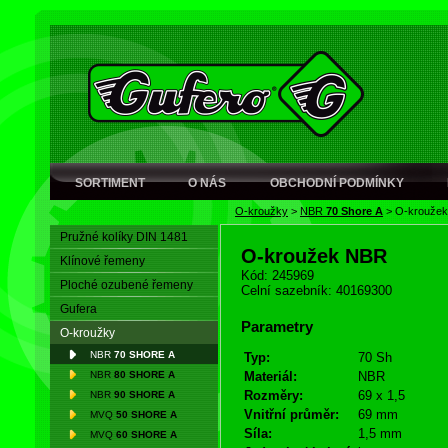
SORTIMENT
O NÁS
OBCHODNÍ PODMÍNKY
O-kroužky
>
NBR
70 Shore A
>
O-krouže
Pružné kolíky DIN 1481
O-kroužek NBR
Klínové řemeny
Kód: 245969
Ploché ozubené řemeny
Celní sazebník: 40169300
Gufera
Parametry
O-kroužky
NBR
70 SHORE A
Typ:
70 Sh
NBR
80 SHORE A
Materiál:
NBR
Rozměry:
69 x 1,5
NBR
90 SHORE A
Vnitřní průměr:
69 mm
MVQ
50 SHORE A
Síla:
1,5 mm
MVQ
60 SHORE A