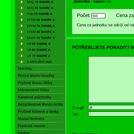
Jednotka / balení:
ks
MVQ
70 SHORE A
MVQ
80 SHORE A
FPM
75 SHORE A
Počet:
Cena za 
EPDM
60 SHORE A
Cena za jednotku se odvíjí od 
EPDM
70 SHORE A
EPDM
80 SHORE A
EPDM
90 SHORE A
CR
50 SHORE A
POTŘEBUJETE PORADIT? N
CR
60 SHORE A
CR
70 SHORE A
X KROUŽEK NBR
Manžety
Ploché těsnící kroužky
Pryžové těsnící šňůry
Mikroporézní šňůry
Kabelové průchodky
Bezazbestové těsnící desky
E-mail:
Pryžové koberce a desky
Tel.:
Mazací technika
Plastické mazivo
Hadice
Tisknout stránku