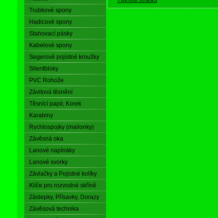
Trubkové spony
Hadicové spony
Stahovací pásky
Kabelové spony
Segerové pojistné kroužky
Silentbloky
PVC Rohože
Závitová těsnění
Těsnící papír, Korek
Karabiny
Rychlospojky (mailonky)
Závěsná oka
Lanové napínáky
Lanové svorky
Závlačky a Pojistné kolíky
Klíče pro rozvodné skříně
Záslepky, Přísavky, Dorazy
Závěsová technika