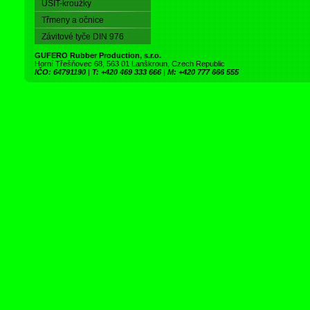
USIT-kroužky
Třmeny a očnice
Závitové tyče DIN 976
GUFERO Rubber Production, s.r.o.
Horní Třešňovec 68, 563 01 Lanškroun, Czech Republic
IČO: 64791190
|
T: +420 469 333 666
|
M: +420 777 666 555