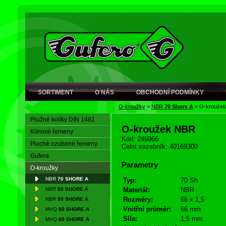
SORTIMENT
O NÁS
OBCHODNÍ PODMÍNKY
O-kroužky
>
NBR
70 Shore A
>
O-krouže
Pružné kolíky DIN 1481
O-kroužek NBR
Klínové řemeny
Kód: 245966
Ploché ozubené řemeny
Celní sazebník: 40169300
Gufera
Parametry
O-kroužky
NBR
70 SHORE A
Typ:
70 Sh
NBR
80 SHORE A
Materiál:
NBR
Rozměry:
66 x 1,5
NBR
90 SHORE A
Vnitřní průměr:
66 mm
MVQ
50 SHORE A
Síla:
1,5 mm
MVQ
60 SHORE A