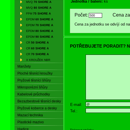
Jednotka / balení:
ks
MVQ
70 SHORE A
MVQ
80 SHORE A
FPM
75 SHORE A
Počet:
Cena za 
EPDM
60 SHORE A
Cena za jednotku se odvíjí od 
EPDM
70 SHORE A
EPDM
80 SHORE A
EPDM
90 SHORE A
CR
50 SHORE A
POTŘEBUJETE PORADIT? N
CR
60 SHORE A
CR
70 SHORE A
X KROUŽEK NBR
Manžety
Ploché těsnící kroužky
Pryžové těsnící šňůry
Mikroporézní šňůry
Kabelové průchodky
Bezazbestové těsnící desky
E-mail:
Pryžové koberce a desky
Tel.:
Mazací technika
Plastické mazivo
Hadice
Tisknout stránku