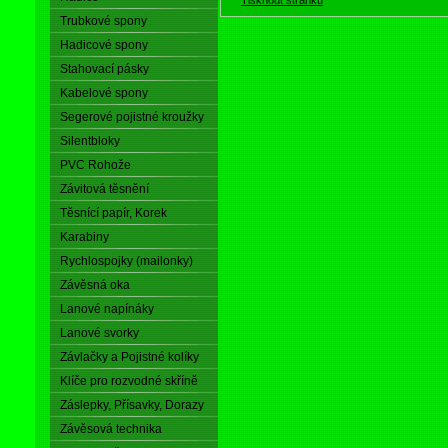
Trubkové spony
Hadicové spony
Stahovací pásky
Kabelové spony
Segerové pojistné kroužky
Silentbloky
PVC Rohože
Závitová těsnění
Těsnící papír, Korek
Karabiny
Rychlospojky (mailonky)
Závěsná oka
Lanové napínáky
Lanové svorky
Závlačky a Pojistné kolíky
Klíče pro rozvodné skříně
Záslepky, Přísavky, Dorazy
Závěsová technika