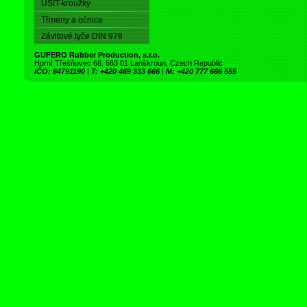
USIT-kroužky
Třmeny a očnice
Závitové tyče DIN 976
GUFERO Rubber Production, s.r.o.
Horní Třešňovec 68, 563 01 Lanškroun, Czech Republic
IČO: 64791190
|
T: +420 469 333 666
|
M: +420 777 666 555