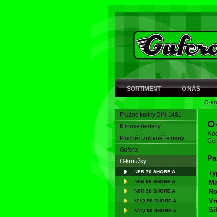
SORTIMENT
O NÁS
O-kr
Pružné kolíky DIN 1481
O
Klínové řemeny
Kód
Ploché ozubené řemeny
Cel
Gufera
Pa
O-kroužky
NBR
70 SHORE A
Ty
NBR
80 SHORE A
Ma
Ro
NBR
90 SHORE A
Vn
MVQ
50 SHORE A
Síl
MVQ
60 SHORE A