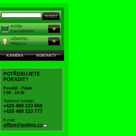
KOŠÍK
0 za 0,00000 Kč
UŽIVATEL
Přihlásit se
KARIÉRA
KONTAKTY
POTŘEBUJETE
PORADIT?
Pondělí - Pátek
7:00 - 15:30
Telefonní kontakt:
+420 469 333 666
+420 469 333 777
E-mail:
office@gufero.cz