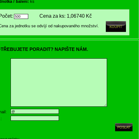
dnotka / balení:
ks
Počet:
Cena za ks:
1,06740 Kč
Cena za jednotku se odvíjí od nakupovaného množství.
TŘEBUJETE PORADIT? NAPIŠTE NÁM.
ail:
.:
knout stránku