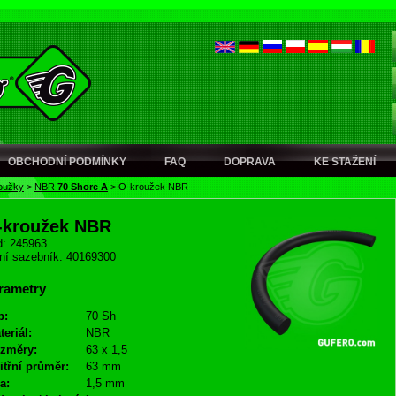
OBCHODNÍ PODMÍNKY
FAQ
DOPRAVA
KE STAŽENÍ
oužky
>
NBR
70 Shore A
>
O-kroužek NBR
-kroužek NBR
: 245963
ní sazebník: 40169300
rametry
p:
70 Sh
teriál:
NBR
změry:
63 x 1,5
itřní průměr:
63 mm
a:
1,5 mm