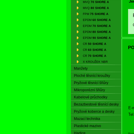
Je
MVQ
70 SHORE A
MVQ
80 SHORE A
FPM
75 SHORE A
EPDM
60 SHORE A
EPDM
70 SHORE A
EPDM
80 SHORE A
EPDM
90 SHORE A
CR
50 SHORE A
PO
CR
60 SHORE A
CR
70 SHORE A
X KROUŽEK NBR
Manžety
Ploché těsnící kroužky
Pryžové těsnící šňůry
Mikroporézní šňůry
Kabelové průchodky
Bezazbestové těsnící desky
E-m
Pryžové koberce a desky
Tel
Mazací technika
Plastické mazivo
Hadice
Tis