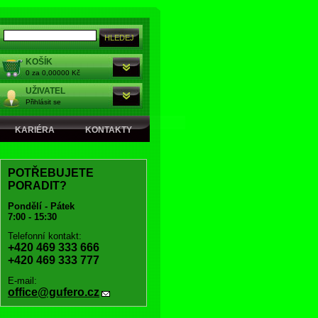
KOŠÍK
0 za 0,00000 Kč
UŽIVATEL
Přihlásit se
KARIÉRA
KONTAKTY
POTŘEBUJETE
PORADIT?
Pondělí - Pátek
7:00 - 15:30
Telefonní kontakt:
+420 469 333 666
+420 469 333 777
E-mail:
office@gufero.cz