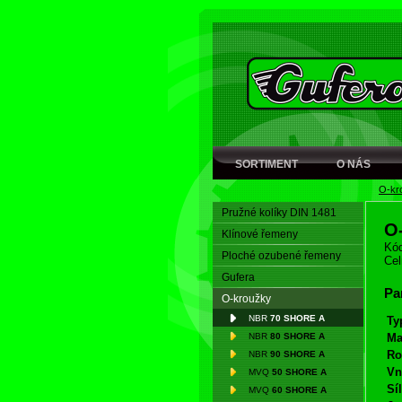
SORTIMENT
O NÁS
O-kr
Pružné kolíky DIN 1481
O
Klínové řemeny
Kód
Ploché ozubené řemeny
Cel
Gufera
Pa
O-kroužky
NBR
70 SHORE A
Ty
NBR
80 SHORE A
Ma
Ro
NBR
90 SHORE A
Vn
MVQ
50 SHORE A
Síl
MVQ
60 SHORE A