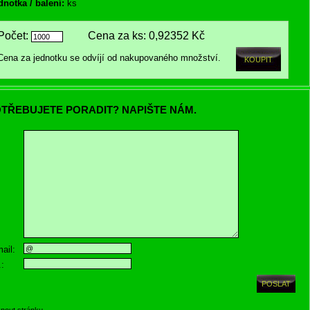
dnotka / balení:
ks
Počet:
Cena za ks:
0,92352 Kč
Cena za jednotku se odvíjí od nakupovaného množství.
TŘEBUJETE PORADIT? NAPIŠTE NÁM.
ail:
.:
knout stránku