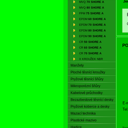
Je
MVQ
70 SHORE A
MVQ
80 SHORE A
FPM
75 SHORE A
EPDM
60 SHORE A
EPDM
70 SHORE A
EPDM
80 SHORE A
EPDM
90 SHORE A
CR
50 SHORE A
PO
CR
60 SHORE A
CR
70 SHORE A
X KROUŽEK NBR
Manžety
Ploché těsnící kroužky
Pryžové těsnící šňůry
Mikroporézní šňůry
Kabelové průchodky
Bezazbestové těsnící desky
E-m
Pryžové koberce a desky
Tel
Mazací technika
Plastické mazivo
Hadice
Tis