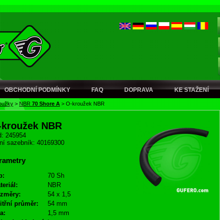
OBCHODNÍ PODMÍNKY
FAQ
DOPRAVA
KE STAŽENÍ
oužky
>
NBR
70 Shore A
>
O-kroužek NBR
-kroužek NBR
: 245954
ní sazebník: 40169300
rametry
p:
70 Sh
teriál:
NBR
změry:
54 x 1,5
itřní průměr:
54 mm
a:
1,5 mm