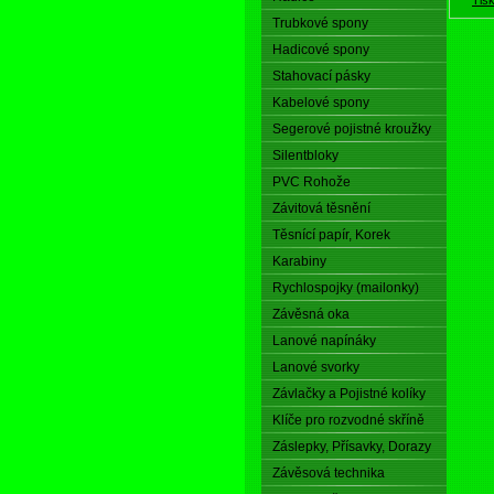
Trubkové spony
Hadicové spony
Stahovací pásky
Kabelové spony
Segerové pojistné kroužky
Silentbloky
PVC Rohože
Závitová těsnění
Těsnící papír, Korek
Karabiny
Rychlospojky (mailonky)
Závěsná oka
Lanové napínáky
Lanové svorky
Závlačky a Pojistné kolíky
Klíče pro rozvodné skříně
Záslepky, Přísavky, Dorazy
Závěsová technika