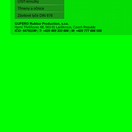
USIT-kroužky
Třmeny a očnice
Závitové tyče DIN 976
GUFERO Rubber Production, s.r.o.
Horní Třešňovec 68, 563 01 Lanškroun, Czech Republic
IČO: 64791190
|
T: +420 469 333 666
|
M: +420 777 666 555