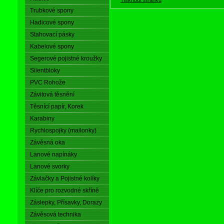
Trubkové spony
Hadicové spony
Stahovací pásky
Kabelové spony
Segerové pojistné kroužky
Silentbloky
PVC Rohože
Závitová těsnění
Těsnící papír, Korek
Karabiny
Rychlospojky (mailonky)
Závěsná oka
Lanové napínáky
Lanové svorky
Závlačky a Pojistné kolíky
Klíče pro rozvodné skříně
Záslepky, Přísavky, Dorazy
Závěsová technika