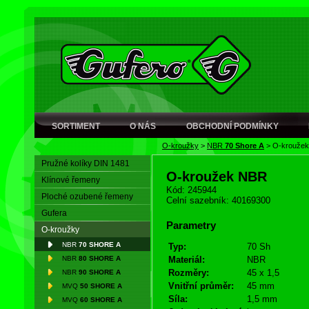
SORTIMENT
O NÁS
OBCHODNÍ PODMÍNKY
O-kroužky
>
NBR
70 Shore A
>
O-krouže
Pružné kolíky DIN 1481
O-kroužek NBR
Klínové řemeny
Kód: 245944
Ploché ozubené řemeny
Celní sazebník: 40169300
Gufera
Parametry
O-kroužky
NBR
70 SHORE A
Typ:
70 Sh
NBR
80 SHORE A
Materiál:
NBR
Rozměry:
45 x 1,5
NBR
90 SHORE A
Vnitřní průměr:
45 mm
MVQ
50 SHORE A
Síla:
1,5 mm
MVQ
60 SHORE A