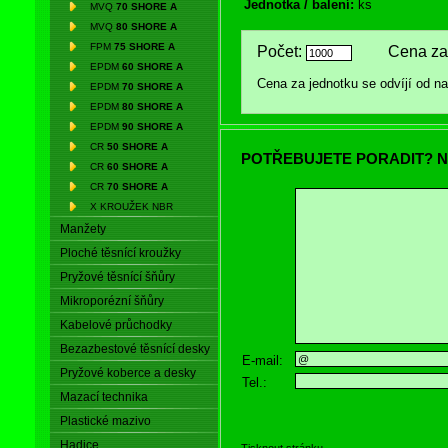
Jednotka / balení:
ks
MVQ
70 SHORE A
MVQ
80 SHORE A
FPM
75 SHORE A
Počet:
Cena za 
EPDM
60 SHORE A
Cena za jednotku se odvíjí od 
EPDM
70 SHORE A
EPDM
80 SHORE A
EPDM
90 SHORE A
CR
50 SHORE A
POTŘEBUJETE PORADIT? N
CR
60 SHORE A
CR
70 SHORE A
X KROUŽEK NBR
Manžety
Ploché těsnící kroužky
Pryžové těsnící šňůry
Mikroporézní šňůry
Kabelové průchodky
Bezazbestové těsnící desky
E-mail:
Pryžové koberce a desky
Tel.:
Mazací technika
Plastické mazivo
Hadice
Tisknout stránku