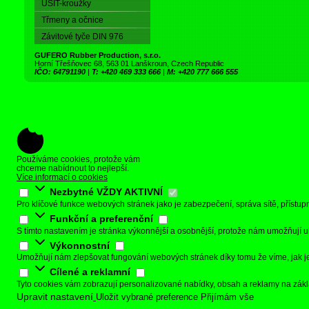
USIT-kroužky
Třmeny a očnice
Závitové tyče DIN 976
GUFERO Rubber Production, s.r.o.
Horní Třešňovec 68, 563 01 Lanškroun, Czech Republic
IČO: 64791190
|
T: +420 469 333 666
|
M: +420 777 666 555
Používáme cookies, protože vám
chceme nabídnout to nejlepší.
Více informací o cookies
Nezbytné
VŽDY AKTIVNÍ
Pro klíčové funkce webových stránek jako je zabezpečení, správa sítě, přístupno
Funkční a preferenční
S tímto nastavením je stránka výkonnější a osobnější, protože nám umožňují u
Výkonnostní
Umožňují nám zlepšovat fungování webových stránek díky tomu že víme, jak je 
Cílené a reklamní
Tyto cookies vám zobrazují personalizované nabídky, obsah a reklamy na zák
Upravit nastavení
Uložit vybrané preference
Přijímám vše