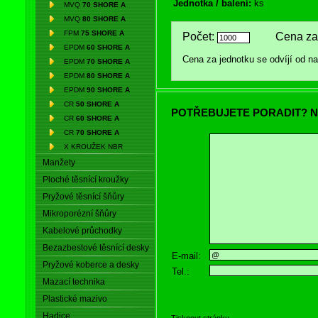
Jednotka / balení:
ks
MVQ
70 SHORE A
MVQ
80 SHORE A
FPM
75 SHORE A
Počet:
Cena za 
EPDM
60 SHORE A
Cena za jednotku se odvíjí od 
EPDM
70 SHORE A
EPDM
80 SHORE A
EPDM
90 SHORE A
CR
50 SHORE A
POTŘEBUJETE PORADIT? N
CR
60 SHORE A
CR
70 SHORE A
X KROUŽEK NBR
Manžety
Ploché těsnící kroužky
Pryžové těsnící šňůry
Mikroporézní šňůry
Kabelové průchodky
Bezazbestové těsnící desky
E-mail:
Pryžové koberce a desky
Tel.:
Mazací technika
Plastické mazivo
Hadice
Tisknout stránku