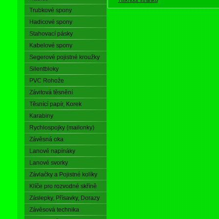
Trubkové spony
Hadicové spony
Stahovací pásky
Kabelové spony
Segerové pojistné kroužky
Silentbloky
PVC Rohože
Závitová těsnění
Těsnící papír, Korek
Karabiny
Rychlospojky (mailonky)
Závěsná oka
Lanové napínáky
Lanové svorky
Závlačky a Pojistné kolíky
Klíče pro rozvodné skříně
Záslepky, Přísavky, Dorazy
Závěsová technika