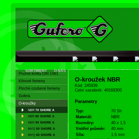
SORTIMENT
O NÁS
OBCHODNÍ PODMÍNKY
FAQ
D
Pružné kolíky DIN 1481
O-kroužek NBR
Klínové řemeny
Kód: 245939
Ploché ozubené řemeny
Celní sazebník: 40169300
Gufera
Parametry
O-kroužky
NBR
70 SHORE A
Typ:
70 Sh
NBR
80 SHORE A
Materiál:
NBR
Rozměry:
40 x 1,5
NBR
90 SHORE A
Vnitřní průměr:
40 mm
MVQ
50 SHORE A
Síla:
1,5 mm
MVQ
60 SHORE A